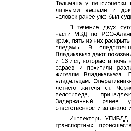
Тельмана у пенсионерки 
личными вещами и доку
человек ранее уже был суд
В течение двух сут
части МВД по РСО-Алани
краж, пять из них раскрыт
следам». В следствен
Владикавказ дают показани
и 16 лет, которые в ночь
сараев и похитили разл
жителям Владикавказа. 
владельцам. Оперативник
летнего жителя ст. Черн
велосипеда, принадл
Задержанный ранее у
ответственности за аналог
Инспекторы УГИБДД з
транспортных происшест