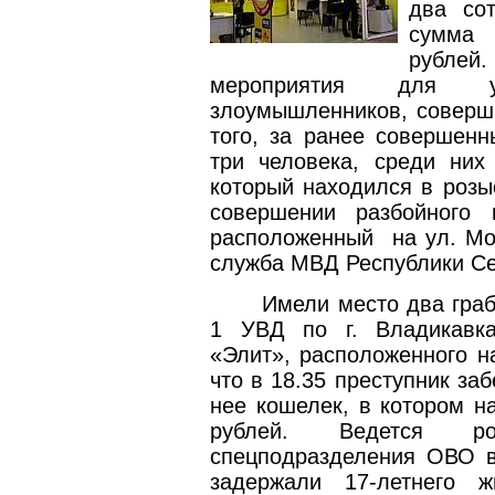
два со
сумма 
рубле
мероприятия для у
злоумышленников, соверш
того, за ранее совершенн
три человека, среди них 
который находился в розыс
совершении разбойного 
расположенный
на ул. Мо
служба МВД Республики Се
Имели место два гра
1 УВД по г. Владикавка
«Элит», расположенного н
что в 18.35 преступник за
нее кошелек, в котором н
рублей. Ведется ро
спецподразделения ОВО в
задержали 17-летнего 