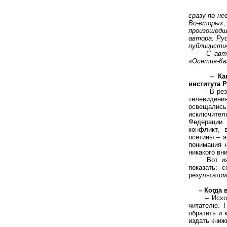
сразу по не
Во-вторых, 
произошедш
автора: Рус
публицистич
С автором
«Осетия-Кв
– Ка
института 
– В резуль
телевидени
освещалис
исключитель
Федерации. 
конфликт, 
осетины – э
понимания н
никакого вн
Вот из-за 
показать: 
результатом
– Когда 
– Исходно 
читателю. 
обратить и 
издать книж