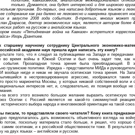
политике, кавказоведов, аналитиков межнациональных отнош
только. Думается, она будет интересной и для широкого круг
скольким причинам. Во-первых, она написана добротным языком и лег
ее содержание как раз далеко не легковесно и наверняка привнесет но
их в августе 2008 года событиях. В-третьих, многих может п
лан Дзарасов, доктор экономических наук, является автором более 
еских работ на русском и английском языках.
 книги «Пятидневная война на Кавказе» встретился корреспон
айса» Игорь Дзантиев.
к старшему научному сотруднику Центрального экономико-матем
Российской академии наук пришла идея написать эту книгу?
тате того, что я следил за публикациями на Западе и передачами 
я во время войны в Южной Осетии и был очень задет тем, как н
ь события. Прозападная точка зрения была преобладающей. В 
но грузинские политики. Изредка – представители МИДа и руководител
И вообще нигде и никак не звучала осетинская точка зрения. На За
вылившийся в неспровоцированную агрессию, изображался таким о
то просто марионетка Москвы, у которых никакой собственной воли и 
ациональных интересов нет, и, следовательно, их позиция вообще не
имания.
всего этого возникло большое желание выразить осетинскую точ
союз Осетии с Россией является не какой-то сиюминутной реакцие
 исторического выбора народа и многовековой ориентации на такой союз
вы писали, то представляли своего читателя? Кому книга предназна
предполагалось дать возможность объективного взгляда на войн
Но потом, поскольку материала стало больше, я решил, что хорошо б
к самим осетинам, и к российской общественности тоже. В результате
ку на двух языках – английском и русском.