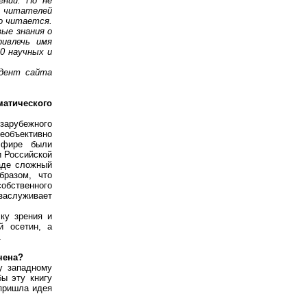
ений. Но не
а читателей
ко читается.
вые знания о
ривлечь имя
40 научных и
дент сайта
атического
зарубежного
еобъективно
эфире были
и Российской
паде сложный
бразом, что
собственного
 заслуживает
ку зрения и
й осетин, а
.
чена?
у западному
ы эту книгу
 пришла идея