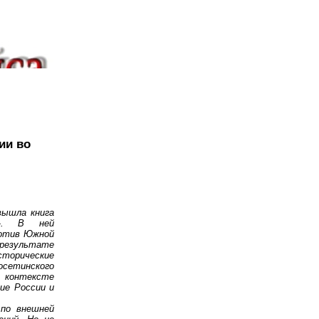
ии во
вышла книга
е». В ней
ротив Южной
езультате
сторические
сетинского
 контексте
ие России и
по внешней