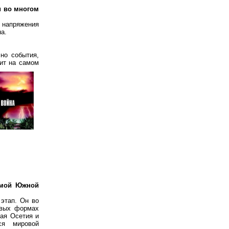
и во многом
 напряжения
на.
но события,
дит на самом
емой Южной
этап. Он во
овых формах
ая Осетия и
ся мировой