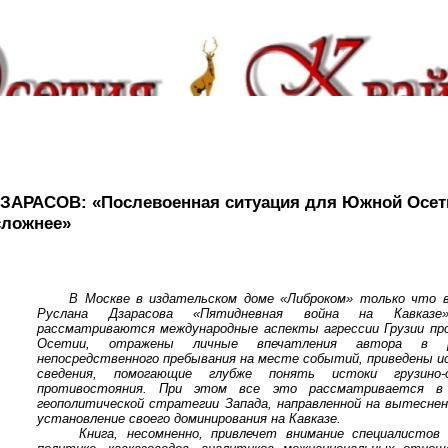
ДЗАРАСОВ: «Послевоенная ситуация для Южной Осет
сложнее»
В Москве в издательском доме «Либроком» только что 
Руслана Дзарасова «Пятидневная война на Кавказ
рассматриваются международные аспекты агрессии Грузии п
Осетии, отражены личные впечатления автора в р
непосредственного пребывания на месте событий, приведены и
сведения, помогающие глубже понять истоки грузино-о
противостояния. При этом все это рассматривается в
геополитической стратегии Запада, направленной на вытеснен
установление своего доминирования на Кавказе.
Книга, несомненно, привлечет внимание специалистов 