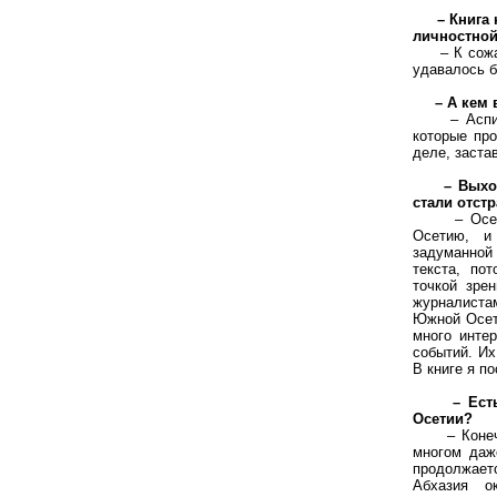
– Книга
личностной
– К сожале
удавалось б
– А кем
– Аспирант
которые пр
деле, заста
– Выхо
стали отст
– Осенью,
Осетию, и
задуманной 
текста, по
точкой зре
журналиста
Южной Осети
много инте
событий. И
В книге я п
– Ест
Осетии?
– Конечно,
многом даж
продолжает
Абхазия о