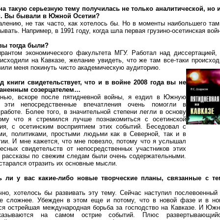
 на такую серьезную тему получилась не только аналитической, но 
. Вы бывали в Южной Осетии?
нию, не так часто, как хотелось бы. Но в моменты наибольшего там
ывать. Например, в 1991 году, когда шла первая грузино-осетинская вой
 вы тогда были?
ом экономического факультета МГУ. Работал над диссертацией, 
оисходили на Кавказе,
желание увидеть, что же там все-таки происхо
вили меня покинуть чисто академическую аудиторию.
д книги свидетельствует, что и в войне 2008 года вы не
раненным созерцателем…
 вскоре после пятидневной войны, я ездил в Южную
 эти непосредственные впечатления очень помогли в
работе. Более того, в значительной степени легли в основу
тому что я стремился лучше познакомиться с осетинской
ния, с осетинским восприятием этих событий. Беседовал с
ми, политиками, простыми людьми как в Северной, так и в
и. И мне кажется, что мне повезло, потому что я услышал
ресных свидетельств от непосредственных участников этих
х рассказы по свежим следам были очень содержательными.
остарался отразить их основные мысли.
ь ли у вас какие-либо новые творческие планы, связанные с т
 хотелось бы развивать эту тему. Сейчас наступил послевоенный 
е сложнее. Убежден в этом еще и потому, что в новой фазе и в н
ся острейшая международная борьба за господство на Кавказе. И Южн
казываются на самом острие событий. Плюс развертывающий