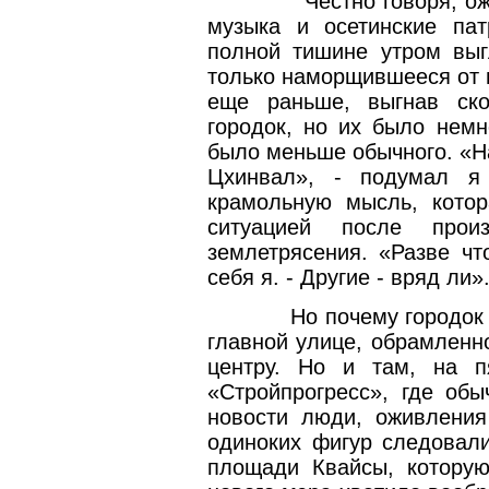
Честно говоря, о
музыка и осетинские пат
полной тишине утром выг
только наморщившееся от п
еще раньше, выгнав ско
городок, но их было немн
было меньше обычного. «Н
Цхинвал», - подумал я
крамольную мысль, котор
ситуацией после прои
землетрясения. «Разве чт
себя я. - Другие - вряд ли»
Но почему городок
главной улице, обрамленн
центру. Но и там, на 
«Стройпрогресс», где обы
новости люди, оживления
одиноких фигур следовали
площади Квайсы, которую