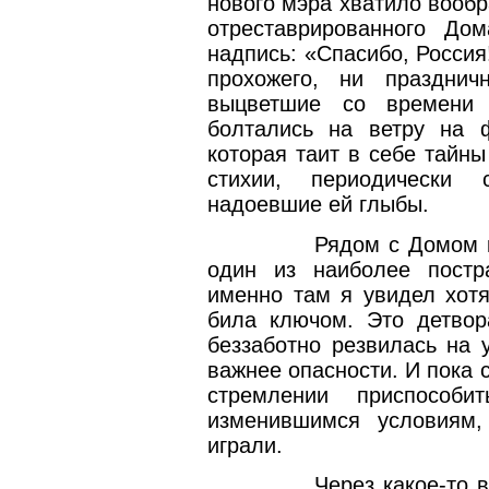
нового мэра хватило вообр
отреставрированного Дом
надпись: «Спасибо, Россия
прохожего, ни празднич
выцветшие со времени 
болтались на ветру на ф
которая таит в себе тайн
стихии, периодически
надоевшие ей глыбы.
Рядом с Домом 
один из наиболее постр
именно там я увидел хотя
била ключом. Это детвор
беззаботно резвилась на 
важнее опасности. И пока 
стремлении приспособ
изменившимся условиям
играли.
Через какое-то 