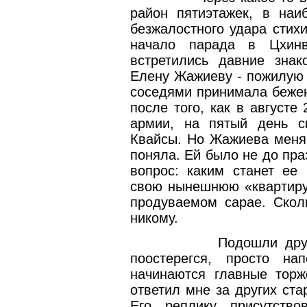
район пятиэтажек, в наи
безжалостного удара стих
начало парада в Цхинв
встретились давние зна
Елену Жажиеву - пожилую 
соседями принимала бежен
после того, как в августе 
армии, на пятый день с
Квайсы. Но Жажиева мен
поняла. Ей было не до пра
вопрос: каким станет ее
свою нынешнюю «квартиру
продуваемом сарае. Скол
никому.
Подошли дру
поостерегся, просто н
начинаются главные торж
ответил мне за других ста
Его реплику присутство