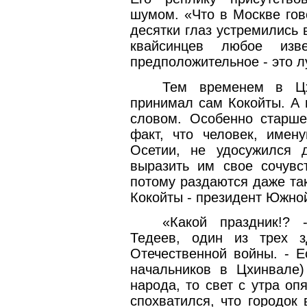
шумом. «Что в Москве гов
десятки глаз устремились
квайсинцев любое изв
предположительное - это 
Тем временем в Цх
принимал сам Кокойты. А 
словом. Особенно старше
факт, что человек, име
Осетии, не удосужился 
выразить им свое сочувс
потому раздаются даже та
Кокойты - президент Южной
«Какой праздник!? 
Тедеев, один из трех з
Отечественной войны. - Е
начальников в Цхинвале)
народа, то свет с утра оп
спохватился, что городок 