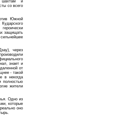
м шахтам и
сты со всего
ротив Южной
 Кударского
 героически
ках защищать
 сильнейшее
зау), через
производили
фициального
нал, знает и
удаленной от
щнее - такой
е в некогда
и полностью
огие жители
ья. Одно из
ьми, которые
 реально оно
тырь.