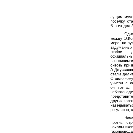
сущим муче
поселку ст
благих дел 
Одна
между Э.Ко
мере, на пу
задуманных
любое 
официал
воспринима
сквозь приз
А.Джуссое
стали делит
Стоило кому
унисон с о
он тотчас 
неблагон
представит
других кара
наведыв
регулярно, к
Нач
против стр
начальник
газопровода