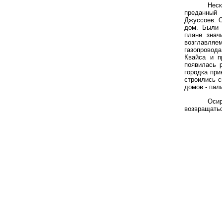
Неск
преданный 
Джуссоев. О
дом. Были 
плане знач
возглавля
газопровод
Квайса и п
появилась 
городка при
строились с
домов - пал
Оси
возвращать