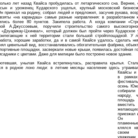
олько лет назад Квайса пробудилась от летаргического сна. Вернее,
сын и уроженец Кударского ущелья, крупный московский бизнес
н приехал на родину, собрал людей и предложил, засучив рукава, воз
взяты «на карандаш» самые разные направления: в разработанном 
ились более 80 пунктов. Закипела работа. А когда компании «Стро
емой А.Джуссоевым, поручили строительство самого высокогорн
а «Дзуарикау-Цхинвал», который должен был пройти через Кударское 
рилегающие к ней территории стали большой стройплощадкой. У 
работа, хорошие заработки, да и в самой Квайсе удалось сделать не
нял цивильный вид, восстанавливались обогатительная фабрика, объек
портивные площадки, засверкали новые крыши, появилась достойная го
исадники с цветами. Даже для милиции было построено новое здание.
ротевшая, унылая Квайса встрепенулась, расправила крылья. Стал
ся в родное лоно люди: в
летние месяцы население здесь утраива
Квайсы и
в рамках
фестивал
осень Юж
собирал
народу, 
площадь
вмести
желающи
приезжал 
Он про
пламен
клялся к
своем
уважени