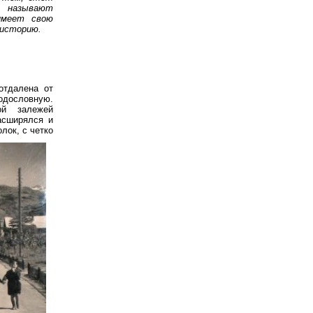
 называют
имеет свою
 историю.
отдалена от
одословную.
ой залежей
асширялся и
лок, с четко