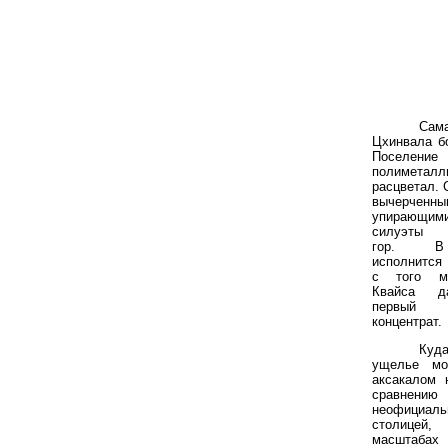
Сама
Цхинвала б
Поселение
полиметалл
расцветал.
вычерченны
упирающим
силуэты 
гор. В
исполнится
с того мо
Квайса д
первый 
концентрат.
Куда
ущелье мо
аксакалом 
сравнени
неофициал
столице
масштаб