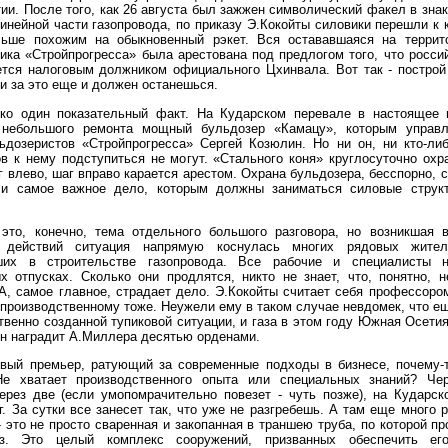
и. После того, как 26 августа был зажжен символический факел в зна
инейной части газопровода, по приказу Э.Кокойты силовики перешли к
льше похожим на обыкновенный рэкет. Вся остававшаяся на терри
ика «Стройпрогресса» была арестована под предлогом того, что росс
ется налоговым должником официального Цхинвала. Вот так - построй
 и за это еще и должен останешься.
ко один показательный факт. На Кударском перевале в настоящее 
небольшого ремонта мощный бульдозер «Камацу», которым управ
ьдозеристов «Стройпрогресса» Сергей Козюлин. Но ни он, ни кто-либ
в к нему подступиться не могут. «Стального коня» круглосуточно охр
влево, шаг вправо карается арестом. Охрана бульдозера, бесспорно, 
 и самое важное дело, которым должны заниматься силовые стру
это, конечно, тема отдельного большого разговора, но возникшая в
х действий ситуация напрямую коснулась многих рядовых жител
ших в строительстве газопровода. Все рабочие и специалисты 
 отпусках. Сколько они продлятся, никто не знает, что, понятно, 
А, самое главное, страдает дело. Э.Кокойты считает себя профессор
 производственному тоже. Неужели ему в таком случае невдомек, что е
твенно созданной тупиковой ситуации, и газа в этом году Южная Осетия
н наградит А.Миллера десятью орденами.
вый премьер, ратующий за современные подходы в бизнесе, почему-т
Не хватает производственного опыта или специальных знаний? Че
ерез две (если умопомрачительно повезет - чуть позже), на Кударск
г. За сутки все занесет так, что уже не разгребешь. А там еще много 
- это не просто сваренная и закопанная в траншею труба, по которой пр
аз. Это целый комплекс сооружений, призванных обеспечить ег