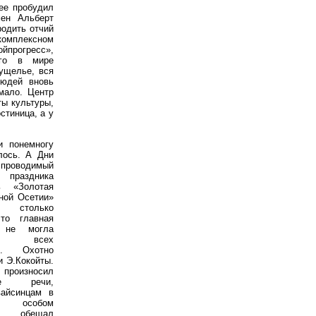
 ее пробудил
мен Альберт
родить отчий
комплексном
йпрогресс»,
ого в мире
ущелье, вся
людей вновь
мало. Центр
ты культуры,
стиница, а у
и понемногу
лось. А Дни
 проводимый
 праздника
ь «Золотая
ной Осетии»
и столько
что главная
 не могла
ть всех
х. Охотно
и Э.Кокойты.
износил
ные речи,
вайсинцам в
 особом
и, обещал