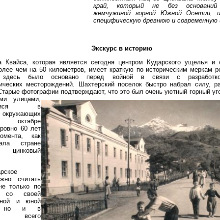
край, который не без оснований
жемчужиной горной Южной Осетии, 
специфическую древнюю и современную
Экскурс в историю
 Квайса, которая является сегодня центром Кударского ущелья и 
олее чем на 50 километров, имеет краткую по историческим меркам р
 здесь было основано перед войной в связи с разработк
ических месторождений. Шахтерский поселок быстро набрал силу, р
 Старые фотографии подтверждают, что
это был очень уютный горный уго
ми улицами,
ися
в
окружающих
 октябре
 ровно 60 лет
мента, как
ала стране
цинковый
рское
жно считать
не только по
ю со своей
ьной и юной
й, но и в
ах всего