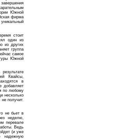
к завершения
 карательным
тории Южной
ийская фирма
 уникальный
время стоит
лял один из
о из других
аняет группа
сейчас самое
ктуры Южной
 результате
ей Квайсы,
находятся в
не добавляет
ом по любому
ще несколько
 не получит.
о не бьет в
рез неделю,
ом перевале
работы. Ведь
ойдет (и уже
о надежную