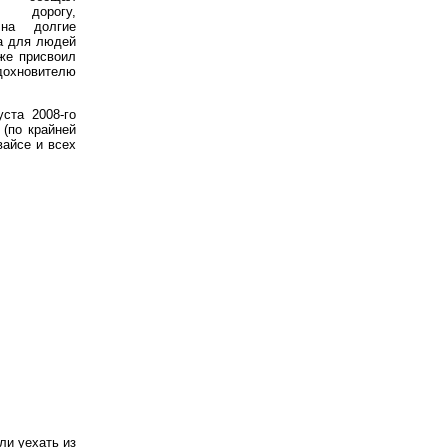
ь дорогу,
 на долгие
а для людей
же присвоил
дохновителю
ста 2008-го
(по крайней
вайсе и всех
ли уехать из