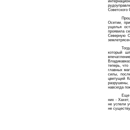
интернаци
рудоуправле
Советского 
Про
Осетии, пр
ущелья ост
проявила се
Северную О
землетрясен
Тог
который шл
впечатлени
Владикавказ
теперь, что
главных маг
силы, посл
цветущей К
разрушены,
навсегда по
Еще 
них - Хахет
не успели у
не существу