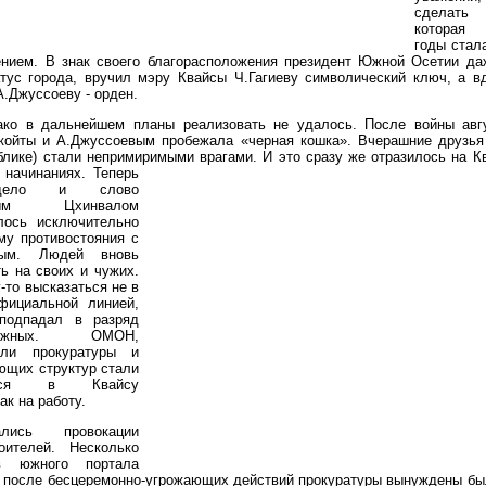
сделат
которая
годы стал
нием. В знак своего благорасположения президент Южной Осетии да
атус города, вручил мэру Квайсы Ч.Гагиеву символический ключ, а в
А.Джуссоеву - орден.
ко в дальнейшем планы реализовать не удалось. После войны авгу
койты и А.Джуссоевым пробежала «черная кошка». Вчерашние друзья 
блике) стали непримиримыми врагами. И это сразу же отразилось на К
 начинаниях.
Теперь
дело и слово
ьным Цхинвалом
лось исключительно
му противостояния с
вым. Людей вновь
ь на своих и чужих.
-то высказаться не в
фициальной линией,
подпадал в разряд
адежных. ОМОН,
ели прокуратуры и
ющих структур стали
аться в Квайсу
ак на работу.
ались провокации
оителей. Несколько
ов южного портала
 после бесцеремонно-угрожающих действий прокуратуры вынуждены бы