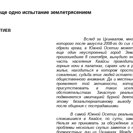
еще одно испытание землетрясением
НТИЕВ
Вслед за Цхинвалом, мн
которого после августа 2008-го до сих 
обрели крова, в Южной Осетии може
еще один неустроенный город. Земл
произошедшее 8 сентября, вынудило з
часть населения Квайсы проводит
горные ночи в палатках, сараях или в 
жилье, находиться в котором прост
сожалению, судьба этих людей остается
общественного внимания. Да и местны
проявляют той активности, кото
присутствовать в таких исклю
обстоятельствах. Зачастую реаль
подменяется имитацией бурной деят
этому безальтернативному выводу
после общения с пострадавшими.
В самой Южной Осетии реальна
сложившаяся в Квайсе, по сути, зам
Нельзя же принимать за обсуждение з
проблемы несколько скупых заметок о н
должностных лиц из Цхинвала. Межд