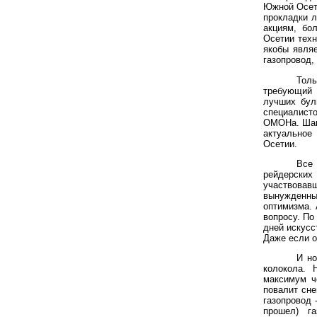
Южной Осети
прокладки л
акциям, бо
Осетии техн
якобы явля
газопровод,
Толь
требующий 
лучших бул
специалисто
ОМОНа. Шаг 
актуальное
Осетии.
Все 
рейдерски
участвовав
вынужденных
оптимизма. 
вопросу. По
дней искусс
Даже если о
И но
колокола. 
максимум ч
повалит сне
газопровод 
прошел) г