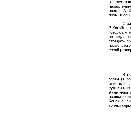
эксплуатац
параллельно
время. А б
промышленн
Стр
Э.Кокойты 
говорил, чт
не поддаетс
страдать пр
после этог
собой разби
В ны
горем (в п
отметили с
судьбы мног
9 сентября 
преподносит
Конечно, с
толчки серь