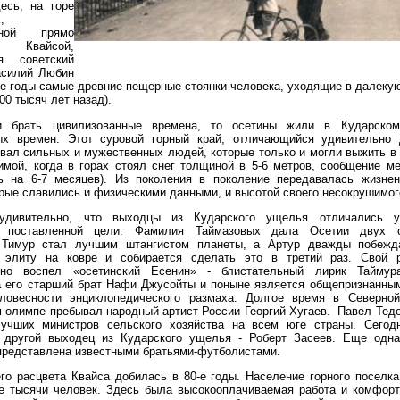
десь, на горе
,
нной прямо
вайсой,
я советский
асилий Любин
-е годы самые древние пещерные стоянки человека, уходящие в далек
00 тысяч лет назад).
и брать цивилизованные времена, то осетины жили в Кударско
ых времен. Этот суровой горный край, отличающийся удивительно 
овал сильных и мужественных людей, которые только и могли выжить 
имой, когда в горах стоял снег толщиной в 5-6 метров, сообщение 
ь на 6-7 месяцев). Из поколения в поколение передавалась жизнен
орые славились и физическими данными, и высотой своего несокрушимог
удивительно, что выходцы из Кударского ущелья отличались у
и поставленной цели. Фамилия Таймазовых дала Осетии двух о
 Тимур стал лучшим штангистом планеты, а Артур дважды побеж
 элиту на ковре и собирается сделать это в третий раз. Свой 
нно воспел «осетинский Есенин» - блистательный лирик Тайму
а его старший брат Нафи Джусойты и поныне является общепризнанны
ловесности энциклопедического размаха. Долгое время в Северно
 олимпе пребывал народный артист России Георгий Хугаев.
Павел Теде
учших министров сельского хозяйства на всем юге страны. Сегод
 другой выходец из Кударского ущелья - Роберт Засеев. Еще одн
представлена известными братьями-футболистами.
го расцвета Квайса добилась в 80-е годы. Население горного поселк
ре тысячи человек. Здесь была высокооплачиваемая работа и комфорт