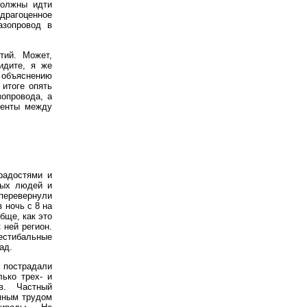
должны идти
 драгоценное
азопровод в
тий. Может,
идите, я же
у объяснению
 итоге опять
зопровода, а
ненты между
радостями и
мых людей и
перевернули
 ночь с 8 на
бще, как это
 ней регион.
естибальные
ад.
пострадали
лько трех- и
в. Частный
омным трудом