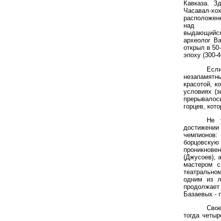
Кавказа. З
Часавал-хох
расположе
над К
выдающийс
археолог В
открыл в 50
эпоху (300-4
Есл
незапамятн
красотой, к
условиях (з
прерывалос
горцев, кот
Не 
достижени
чемпионов:
борцовскую
проникнове
(Джусоев), 
мастером с
театральном
одним из л
продолжает
Базаевых - 
Свое
тогда четы