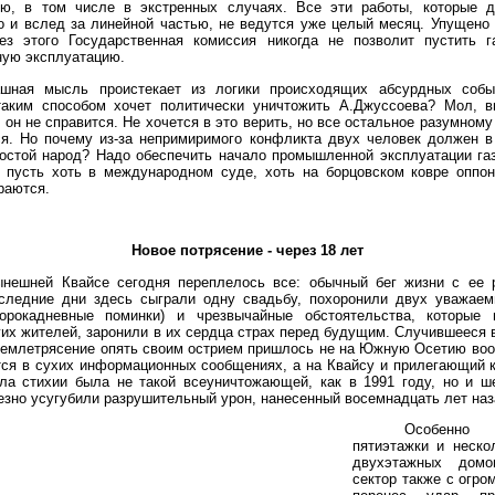
ию, в том числе в экстренных случаях. Все эти работы, которые 
 и вслед за линейной частью, не ведутся уже целый месяц. Упущено
ез этого Государственная комиссия никогда не позволит пустить г
ую эксплуатацию.
ашная мысль проистекает из логики происходящих абсурдных собы
таким способом хочет политически уничтожить А.Джуссоева? Мол, в
о он не справится. Не хочется в это верить, но все остальное разумном
я. Но почему из-за непримиримого конфликта двух человек должен в
остой народ? Надо обеспечить начало промышленной эксплуатации га
о пусть хоть в международном суде, хоть на борцовском ковре оппо
раются.
Новое потрясение - через 18 лет
нешней Квайсе сегодня переплелось все: обычный бег жизни с ее 
оследние дни здесь сыграли одну свадьбу, похоронили двух уважае
орокадневные поминки) и чрезвычайные обстоятельства, которые 
их жителей, заронили в их сердца страх перед будущим. Случившееся в
землетрясение опять своим острием пришлось не на Южную Осетию воо
ся в сухих информационных сообщениях, а на Квайсу и прилегающий к
ила стихии была не такой всеуничтожающей, как в 1991 году, но и ш
езно усугубили разрушительный урон, нанесенный восемнадцать лет наз
Особенно 
пятиэтажки и неско
двухэтажных домо
сектор также с огр