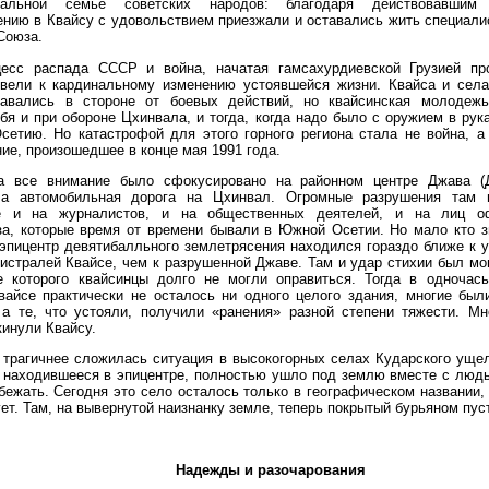
ональной семье советских народов: благодаря действовавши
нию в Квайсу с удовольствием приезжали и оставались жить специали
Союза.
цесс распада СССР и война, начатая гамсахурдиевской Грузией п
ивели к кардинальному изменению устоявшейся жизни. Квайса и села
авались в стороне от боевых действий, но квайсинская молодежь
бя и при обороне Цхинвала, и тогда, когда надо было с оружием в ру
сетию. Но катастрофой для этого горного региона стала не война, а
ие, произошедшее в конце мая 1991 года.
да все внимание было сфокусировано на районном центре Джава (Д
а автомобильная дорога на Цхинвал. Огромные разрушения там 
е и на журналистов, и на общественных деятелей, и на лиц о
а, которые время от времени бывали в Южной Осетии. Но мало кто з
 эпицентр девятибалльного землетрясения находился гораздо ближе к 
истралей Квайсе, чем к разрушенной Джаве. Там и удар стихии был мо
е которого квайсинцы долго не могли оправиться. Тогда в одночась
вайсе практически не осталось ни одного целого здания, многие был
 а те, что устояли, получили «ранения» разной степени тяжести. Мн
кинули Квайсу.
трагичнее сложилась ситуация в высокогорных селах Кударского ущел
, находившееся в эпицентре, полностью ушло под землю вместе с люд
бежать. Сегодня это село осталось только в географическом названии,
ет. Там, на вывернутой наизнанку земле, теперь покрытый бурьяном пус
Надежды и разочарования