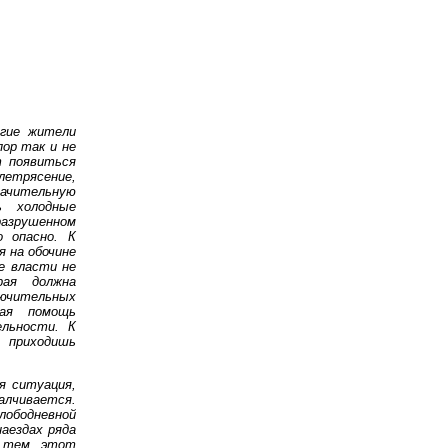
огие жители
пор так и не
т появиться
етрясение,
начительную
ь холодные
разрушенном
о опасно. К
 на обочине
е власти не
рая должна
чительных
ная помощь
ельности. К
 приходишь
я ситуация,
алчивается.
лободневной
аездах ряда
у тем, этот