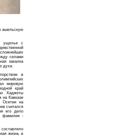
ую ашельскую
м ущелье с
девственной
в сложнейших
между селами
ная закалка
о духа.
порством в
лимпийских
дал мировую
родной край
раз Хаджеты
м на Кавказе
й Осетии на
ев считался
ня его дело
а фамилия -
а составляло
ная жизнь в