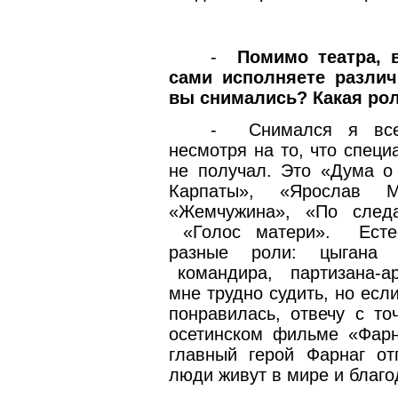
-
Помимо театра, 
сами исполняете различ
вы снимались? Какая ро
-
Снимался я все
несмотря на то, что специ
не получал. Это «Дума о 
Карпаты», «Ярослав 
«Жемчужина», «По следа
«Голос матери».
Ест
разные роли: цыгана 
командира,
партизана-а
мне трудно судить, но есл
понравилась, отвечу с то
осетинском фильме «Фарн
главный герой Фарнаг от
люди живут в мире и благо