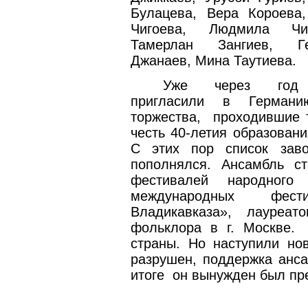
Булацева, Вера Короева
Чигоева, Людмила Чиг
Тамерлан Зангиев, Ге
Джанаев, Мина Таутиева.
Уже через год
пригласили в Герман
торжества,
проходившие 
честь 40-летия образовани
С этих пор список зав
пополнялся. Ансамбль с
фестивалей народного 
международных фест
Владикавказа», лауреа
фольклора в г. Москве.
страны. Но наступили но
разрушен, поддержка анса
итоге
он вынужден был пре