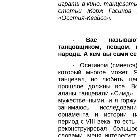
играть в кино, танцевать
статьи Жорж Гасинов р
«Осетия-Квайса».
-
Вас называют
танцовщиком, певцом, 
народа. А кем вы сами се
-
Осетином (смеется)
который многое может. 
танцевал, но любить, це
прошлое должны все. Вс
аланы танцевали «Симд», 
мужественными, и я горжу
занимаюсь исследовани
орнамента и истории н
период с
VIII
века, то есть
реконструировал большо
словами, меня интересует