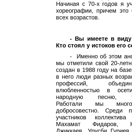
Начиная с 70-х годов я у
хореографии, причем это
всех возрастов.
- Вы имеете в вид
Кто стоял у истоков его 
-
Именно об этом ан
мы отметили свой 20-летн
создан в 1988 году на баз
в него люди разных возра
профессий, объедин
влюбленностью в осети
народную песню, та
Работали мы мно
добросовестно. Среди п
участников коллектива
Махамат Фидаров, К
Джиккаев, Урусби Гуриев