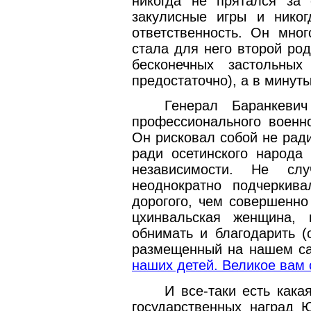
никогда не прятался за 
закулисные игры и нико
ответственность. Он мно
стала для него второй ро
бесконечных застольны
предостаточно), а в минут
Генерал Баранкеви
профессионального военно
Он рисковал собой не рад
ради осетинского народа
независимости. Не слу
неоднократно подчеркив
дорогого, чем совершенно
цхинвальская женщина, 
обнимать и благодарить (
размещенный на нашем са
наших детей. Великое вам 
И все-таки есть кака
государственных наград 