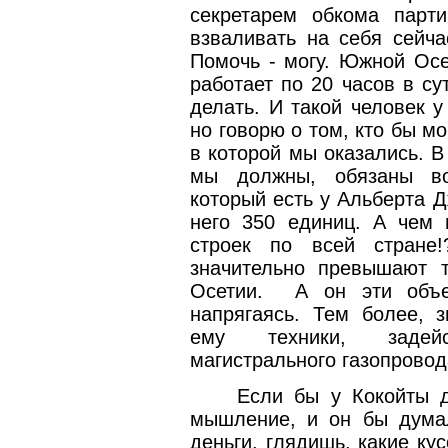
секретарем обкома парт
взваливать на себя сейча
Помочь - могу. Южной Осе
работает по 20 часов в сут
делать. И такой человек у
но говорю о том, кто бы м
в которой мы оказались. 
мы должны, обязаны во
который есть у Альберта Д
него 350 единиц. А чем 
строек по всей стране
значительно превышают 
Осетии.
А он эти объ
напрягаясь. Тем более, 
ему техники, задейс
магистрального газопровод
Если бы у Кокойты д
мышление, и он бы дума
деньги, глядишь, какие кус