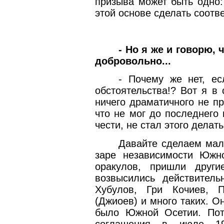
призыва может быть одно:
этой основе сделать соот
- Но я же и говорю, 
добровольно...
- Почему же нет, ес
обстоятельства!? Вот я в
ничего драматичного не п
что не мог до последнего 
чести, не стал этого делать
Давайте сделаем мале
заре независимости Южн
оракулов, пришли други
возвысились действитель
Хубулов, Гри Кочиев, 
(Джиоев) и много таких. О
было Южной Осетии. Пот
соглашения в июле 19