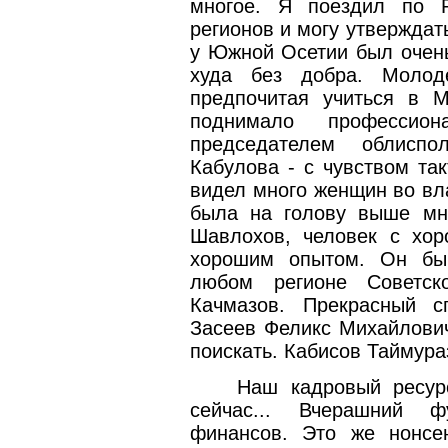
многое. Я поездил по Р
регионов и могу утверждать
у Южной Осетии был очень
худа без добра. Молод
предпочитая учиться в М
поднимало професси
председателем облисп
Кабулова - с чувством так
видел много женщин во вла
была на голову выше мн
Шавлохов, человек с хор
хорошим опытом. Он бы
любом регионе Советск
Качмазов. Прекрасный сп
Засеев Феликс Михайлови
поискать. Кабисов Таймура
Наш кадровый ресур
сейчас... Вчерашний ф
финансов. Это же нонсе