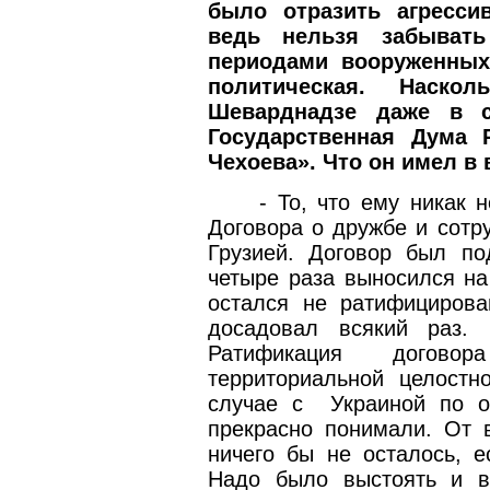
было отразить агресси
ведь нельзя забыват
периодами вооруженных
политическая. Наско
Шеварднадзе даже в с
Государственная Дума 
Чехоева». Что он имел в
- То, что ему никак 
Договора о дружбе и сотр
Грузией. Договор был п
четыре раза выносился на
остался не ратифициров
досадовал всякий раз.
Ратификация догово
территориальной целостн
случае с
Украиной по 
прекрасно понимали. От 
ничего бы не осталось, е
Надо было выстоять и в