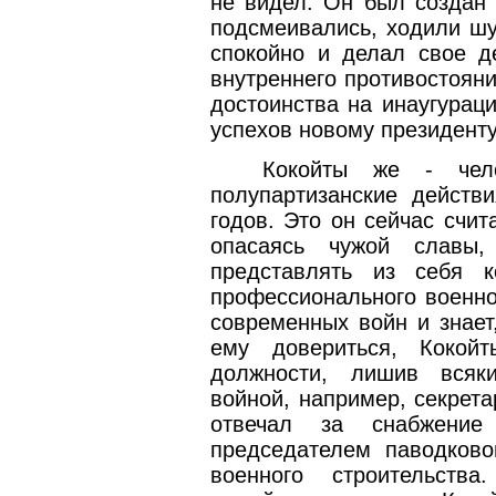
не видел. Он был создан 
подсмеивались, ходили шу
спокойно и делал свое д
внутреннего противостоян
достоинства на инаугурац
успехов новому президенту
Кокойты же - чел
полупартизанские действ
годов. Это он сейчас счи
опасаясь чужой славы,
представлять из себя к
профессионального военно
современных войн и знает,
ему довериться, Кокой
должности, лишив всяк
войной, например, секрет
отвечал за снабжение
председателем паводково
военного строительств