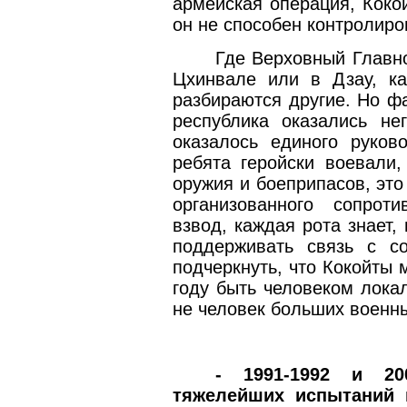
армейская операция, Кокой
он не способен контролиро
Где Верховный Главн
Цхинвале или в Дзау, ка
разбираются другие. Но ф
республика оказались не
оказалось единого руков
ребята геройски воевали,
оружия и боеприпасов, это
организованного сопрот
взвод, каждая рота знает, 
поддерживать связь с с
подчеркнуть, что Кокойты 
году быть человеком лока
не человек больших военн
- 1991-1992 и 20
тяжелейших испытаний 