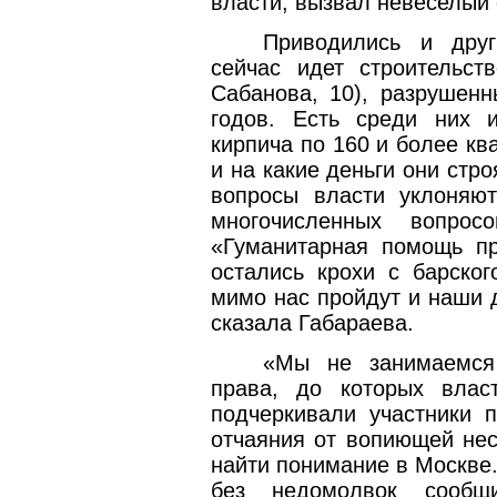
власти, вызвал невеселый 
Приводились и друг
сейчас идет строительст
Сабанова, 10), разрушен
годов. Есть среди них 
кирпича по 160 и более кв
и на какие деньги они стр
вопросы власти уклоняют
многочисленных вопр
«Гуманитарная помощь п
остались крохи с барског
мимо нас пройдут и наши 
сказала Габараева.
«Мы не занимаемся
права, до которых вла
подчеркивали участники 
отчаяния от вопиющей не
найти понимание в Москве.
без недомолвок сообщ