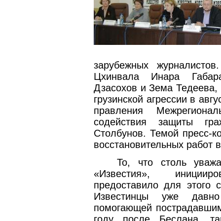
зарубежных журналистов
Цхинвала Инара Габара
Дзасохов и Зема Тедеева,
грузинской агрессии в авгу
правления Межрегионал
содействия защиты гра
Столбунов. Темой пресс-к
восстановительных работ 
То, что столь уваж
«Известия», иниции
предоставило для этого 
Известинцы уже давно
помогающей пострадавшим
году после Беслана, т