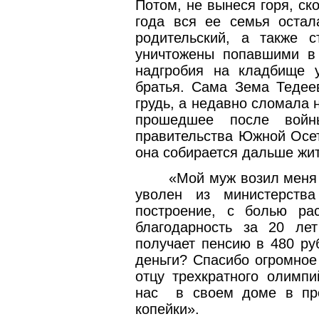
Потом, не вынеся горя, ск
года вся ее семья остал
родительский, а также 
уничтожены попавшими в
надгробия на кладбище
братья. Сама Зема Тедее
грудь, а недавно сломала н
прошедшее после вой
правительства Южной Осет
она собирается дальше жит
«Мой муж возил меня 
уволен из министерств
построение, с болью ра
благодарность за 20 ле
получает пенсию в 480 ру
деньги? Спасибо огромное
отцу трехкратного олимпи
нас
в своем доме в пр
копейки».