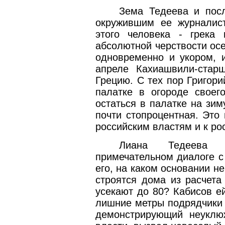
Зема Тедеева и посл
окружившим ее журналис
этого человека - грека
абсолютной черствости ос
одновременно и укором, и
апреле Кахиашвили-ста
Грецию. С тех пор Григор
палатке в огороде своег
остаться в палатке на зим
почти стопроцентная. Это
российским властям и к ро
Лиана Тедеева 
примечательном диалоге с
его, на каком основании 
строятся дома из расчета
усекают до 80? Кабисов е
лишние метры подрядчики п
демонстрирующий неуклю