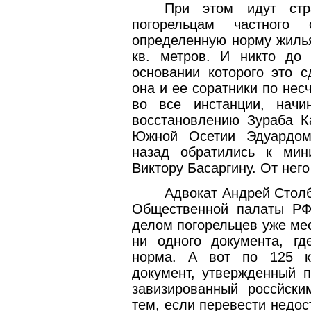
При этом идут стр
погорельцам частного 
определенную норму жилья
кв. метров. И никто до
основании которого это с
она и ее соратники по не
во все инстанции, начи
восстановлению Зураба К
Южной Осетии Эдуардом 
назад обратились к мин
Виктору Басаргину. От него
Адвокат Андрей Столб
Общественной палаты РФ
делом погорельцев уже мес
ни одного документа, г
норма. А вот по 125 к
документ, утвержденный 
завизированный россйск
тем, если перевести недос