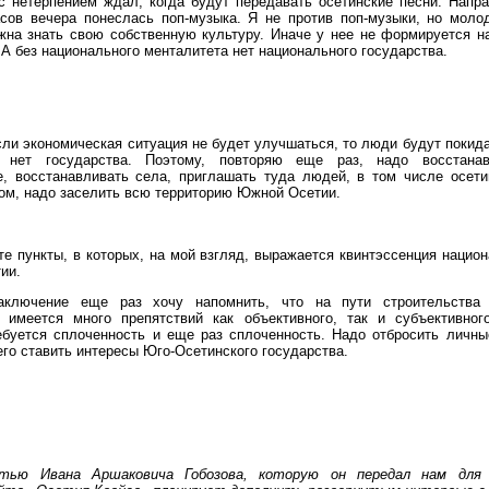
 нетерпением ждал, когда будут передавать осетинские песни. Напр
асов вечера понеслась поп
-
музыка. Я не против поп
-
музыки, но мол
жна знать свою собственную культуру. Иначе у нее не формируется н
.
А без национального менталитета нет национального государства.
ли экономическая ситуация не будет улучшаться, то люди будут покида
 нет государства. Поэтому, повторяю еще раз, надо восстанав
, восстанавливать села, приглашать туда людей, в том числе осети
ом, надо заселить всю территорию Южной Осетии.
те пункты, в которых, на мой взгляд, выражается квинтэссенция нацио
ии.
аключение еще раз хочу напомнить, что на пути строительства 
а имеется много препятствий как объективного, так и субъективного
ебуется сплоченность и еще раз сплоченность. Надо отбросить личны
го ставить интересы Юго-Осетинского государства.
тью Ивана Аршаковича Гобозова, которую он передал нам для п