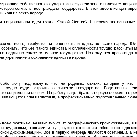
ирование собственного государства всегда связано с наличием национ
с которой согласны все граждане государства. В этой идее в концентрир
ы чаяния всего народа.
ая национальная идея нужна Южной Осетии? Я перечислю основные 
режде всего
,
требуется сплоченность и единство всего народа Юж
осознать, что без такого единства и сплоченности трудно рассчитыват
ано подлинно
самостоятельное государство. Поэтому вся пропаганда 
на укрепление и сохранение единства народа.
Особо
хочу подчеркнуть, что на родовых связях, которые у нас
, трудно будет строить осетинское государство. Родственные с
сто социальным связям. На работу надо
брать в первую очередь не ро
е являющихся специалистами, а профессионально подготовленных люде
о всем осетинам
,
независимо от их географического происхождения, я 
ни кударцами, ксанами и т.д.
,
нужно относиться абсолютно одинако
ской дискриминации». Все в первую очередь являются осетинами, а н
.д. Нет ни первосортных, ни второсортных осетин. Все осетины потомки а