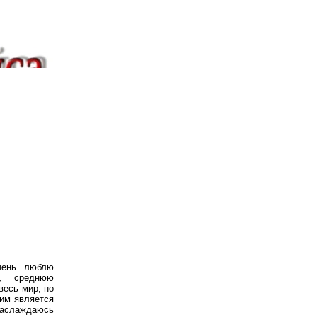
чень люблю
м,
среднюю
весь мир, но
ким является
наслаждаюсь