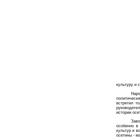
культуру и с
Нар
политически
встретил то
руководител
истории осе
Заво
особенно в
культур и в
осетины - м