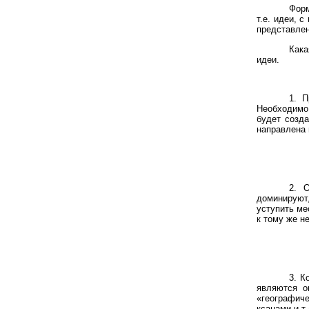
Форм
т.е. идеи, 
представлен
Как
идеи.
1
.
П
Необходимо 
будет созд
направлена 
2
.
доминируют
уступить ме
к тому же н
3.
К
являются о
«географиче
ксанами и т