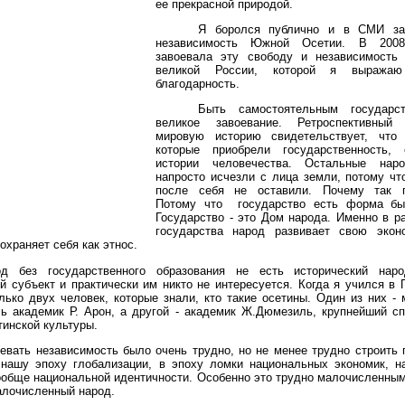
ее прекрасной природой.
Я боролся публично и в СМИ за
независимость Южной Осетии. В 200
завоевала эту свободу и независимост
великой России, которой я выраж
благодарность.
Быть самостоятельным государс
великое завоевание. Ретроспективный
мировую историю свидетельствует, что
которые приобрели государственность,
истории человечества. Остальные наро
напросто исчезли с лица земли, потому чт
после себя не оставили. Почему так п
Потому что
государство есть форма бы
Государство - это Дом народа. Именно в р
государства народ развивает свою экон
охраняет себя как этнос.
од без государственного образования не есть исторический нар
й субъект и практически им никто не интересуется. Когда я учился в 
лько двух человек, которые знали, кто такие осетины. Один из них -
ь академик Р. Арон, а другой -
академик Ж.Дюмезиль
,
крупнейший сп
тинской культуры.
евать независимость было очень трудно, но не менее трудно строить 
 нашу эпоху глобализации, в эпоху ломки национальных экономик, н
ообще национальной идентичности. Особенно это трудно малочисленны
алочисленный народ.