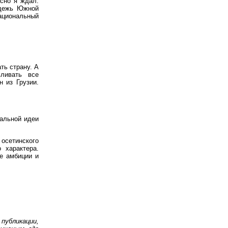
асно я ждал.
одежь Южной
ациональный
ть страну. А
ливать все
н из Грузии.
нальной идеи
осетинского
 характера.
е амбиции и
убликации,