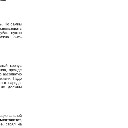
ь. Но самим
спользовать
убль нужно
олжна быть
сный корпус
ению
,
прежде
о абсолютно
 жизни. Надо
ого народа.
 не должны
циональной
менталитет,
е, стоял на