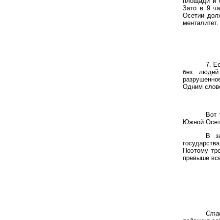
площади и с
Зато в 9 ч
Осетии дол
менталитет
7.
Ес
без людей
разрушенное
Одним слов
Вот 
Южной Осет
В з
государств
Поэтому тр
превыше все
Ста