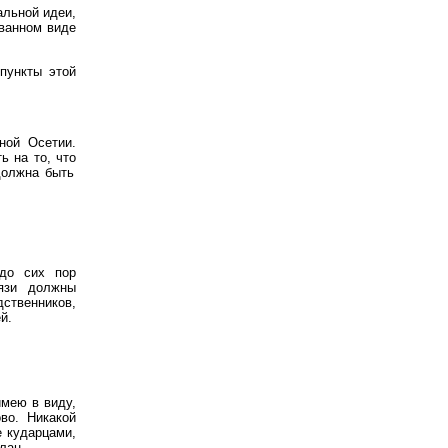
альной идеи,
ованном виде
пункты этой
ной Осетии.
ь на то, что
должна быть
 до сих пор
вязи должны
дственников,
й.
имею в виду,
во. Никакой
е кударцами,
лан.