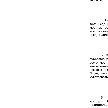
4.
Не
тоже надо 
местные р
использов
предоставл
5
.
В
субъектов у
всего
,
местн
некомпетент
все-таки з
Люди, вое
чувствовать
6.
Пр
культуры. Э
националь