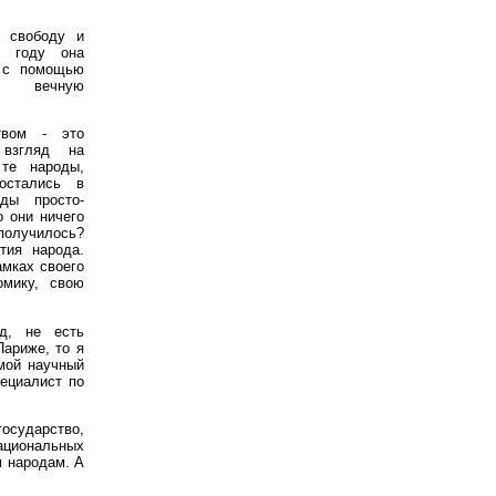
 свободу и
8 году она
ь с помощью
аю
вечную
твом - это
 взгляд на
 те народы,
 остались в
ды просто-
о они ничего
олучилось?
тия народа.
амках своего
омику, свою
од, не есть
Париже, то я
мой научный
ециалист по
государство,
ациональных
м народам. А