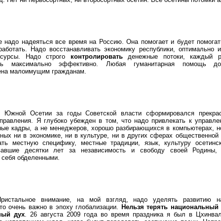
 надо надеяться все время на Россию. Она помогает и будет помогат
работать. Надо восстанавливать экономику республики, оптимально и
есурсы. Надо строго
контролировать
денежные потоки, каждый р
ать максимально эффективно. Любая гуманитарная помощь д
ена малоимущим гражданам.
 Южной Осетии за годы Советской власти сформировался прекра
правления. Я глубоко убежден в том, что надо привлекать к управл
ые кадры, а не менеджеров, хорошо разбирающихся в компьютерах, н
ных ни в экономике, ни в культуре, ни в других сферах общественной
нать местную специфику, местные традиции, язык, культуру осетинск
вавшие десятки лет за независимость и свободу своей Родины,
 себя обделенными.
истальное внимание, на мой взгляд, надо уделять развитию на
то очень важно в эпоху глобализации.
Нельзя терять национальный 
ный дух
. 26 августа 2009 года во время праздника я был в Цхинвал