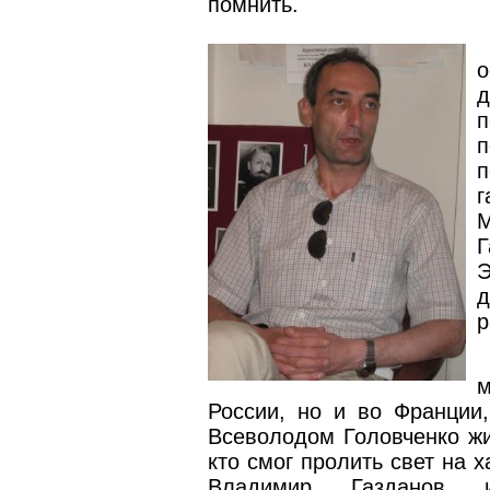
помнить.
о
д
п
п
г
Г
Э
р
м
России, но и во Франции,
Всеволодом Головченко жи
кто смог пролить свет на 
Владимир Газданов и