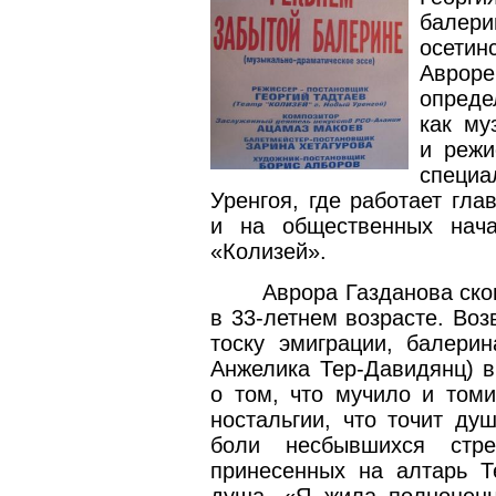
балер
осетин
Авро
опреде
как му
и режи
специа
Уренгоя, где работает гл
и на общественных нача
«Колизей».
Аврора Газданова ско
в 33-летнем возрасте. Во
тоску эмиграции, балери
Анжелика Тер-Давидянц) в
о том, что мучило и томи
ностальгии, что точит ду
боли несбывшихся стр
принесенных на алтарь Т
душа. «Я жила полноценн