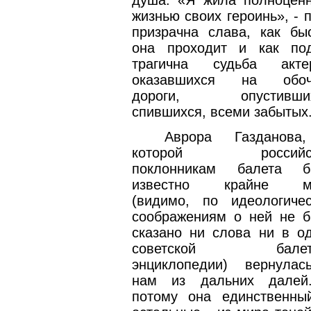
жизнью своих героинь», - 
призрачна слава, как бы
она проходит и как по
трагична судьба актер
оказавшихся на обоч
дороги, опустивших
спившихся, всеми забытых
Аврора Газданова
которой российс
поклонникам балета б
известно крайне м
(видимо, по идеологиче
соображениям о ней не 
сказано ни слова ни в о
советской балет
энциклопедии) вернула
нам из дальних далей
потому она единственны