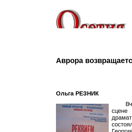
Аврора возвращаетс
Ольга РЕЗНИК
В
сцен
драмат
состоя
Георг