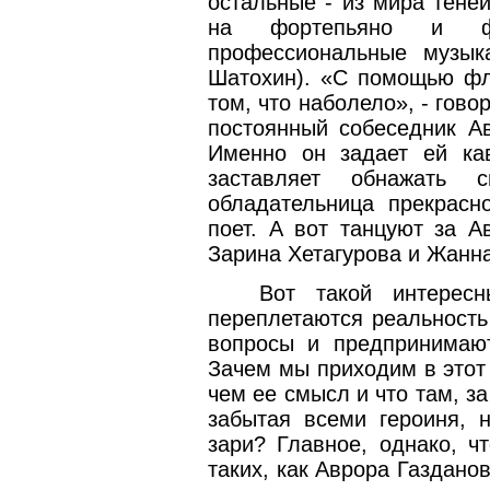
остальные - из мира тене
на фортепьяно и ф
профессиональные музык
Шатохин). «С помощью фл
том, что наболело», - гово
постоянный собеседник Ав
Именно он задает ей ка
заставляет обнажат
обладательница прекрасн
поет. А вот танцуют за 
Зарина Хетагурова и Жанн
Вот такой интерес
переплетаются реальность
вопросы и предпринимают
Зачем мы приходим в этот 
чем ее смысл и что там, з
забытая всеми героиня, н
зари? Главное, однако, ч
таких, как Аврора Газдано