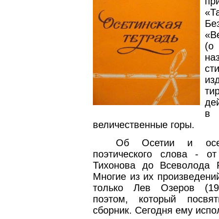
пр
«Т
Бе
«В
(о
на
ст
из
ти
де
в 
величественные горы.
Об Осетии и осет
поэтического слова - о
Тихонова до Всеволода 
Многие из их произведени
только Лев Озеров (19
поэтом, который посвя
сборник. Сегодня ему испол