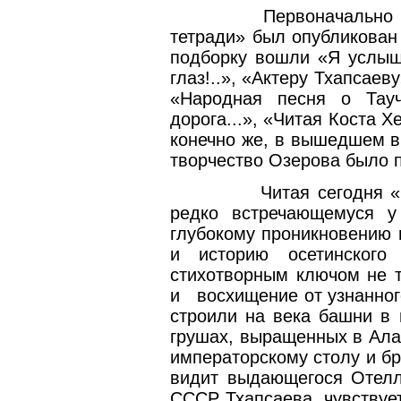
Первоначально 
тетради» был опубликован
подборку вошли
«Я услыш
глаз!..», «Актеру Тхапсаеву
«Народная песня о Тауч
дорога...», «Читая Коста Х
конечно же, в вышедшем в
творчество Озерова было 
Читая сегодня 
редко встречающемуся у
глубокому проникновению 
и историю осетинского
стихотворным ключом не т
и
восхищение от узнанного
строили на века башни в 
грушах, выращенных в Ала
императорскому столу и б
видит выдающегося Отелл
СССР Тхапсаева, чувствует