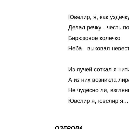
Ювелир, я, как уздечку
Делал речку - честь по
Бирюзовое колечко
Неба - выковал невес
Из лучей соткал я нит
А из них возникла лира
Не чудесно ли, взглян
Ювелир я, ювелир я...
Перевод с
ОЗЕРОВА