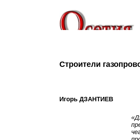
Строители газопров
Игорь ДЗАНТИЕВ
«Д
пр
че
пр