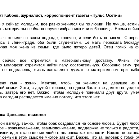
т Кабоев, журналист, корреспондент газеты «Пульс Осетии»
 я сейчас молодым, все равно женился бы по любви. Но лучше, если 
ть материальное благополучие избранника или избранницы. Время сейча
а я женился о таком подходе, конечно, и речи быть не могло. С пер
ись в Ленинграде, оба были студентами. Ее мать пережила блокаду
орая моя жена из семьи, где было пятеро детей. Отец погиб на ф
.
 сейчас все стремятся к материальному достатку. Жизнь пер
о молодежи стремится найти пару состоятельную. Особенно этим гр
о не поделаешь, жизнь заставляет думать о материальном при выбо
еня сын - жених. Мечтаю, чтобы он женился на девушке из м
ой семьи. Хотя, с другой стороны, на одном богатстве далеко не уедеш
ь, завтра его нет. Важно, чтобы молодые понимали друг друга, уме
в сегодня распадается именно потому, что этого нет.
са Цавкаева, психолог
ой взгляд, важно, чтобы брак создавался на основе любви. Будет любо
ое - взаимоуважение, взаимопонимание, поддержка не только в радости, 
изни идет становление любого человека как личности. Важно не остан
т семьи в этом смысле многое зависит. Важно, что за человек с тобой р