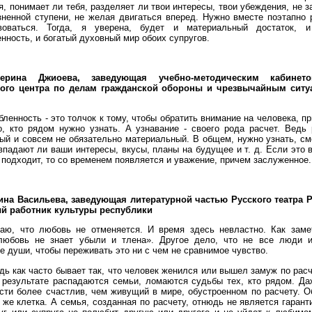
я, понимает ли тебя, разделяет ли твои интересы, твои убеждения, не з
зненной ступени, не желая двигаться вперед. Нужно вместе поэтапно 
воваться. Тогда, я уверена, будет и материальный достаток, 
нность, и богатый духовный мир обоих супругов.
терина Джиоева, заведующая учебно-методическим кабинет
ого центра по делам гражданской обороны и чрезвычайным сит
ленность - это толчок к тому, чтобы обратить внимание на человека, п
о, кто рядом нужно узнать. А узнавание - своего рода расчет. Ведь
ый и совсем не обязательно материальный. В общем, нужно узнать, с
впадают ли ваши интересы, вкусы, планы на будущее и т. д. Если это 
 подходит, то со временем появляется и уважение, причем заслуженное.
ина Васильева, заведующая литературной частью Русского театра 
й работник культуры республики
аю, что любовь не отменяется. И время здесь невластно. Как заме
любовь не знает убыли и тлена». Другое дело, что не все люди 
 души, чтобы переживать это ни с чем не сравнимое чувство.
дь как часто бывает так, что человек женился или вышел замуж по расч
 результате распадаются семьи, ломаются судьбы тех, кто рядом. Д
сти более счастлив, чем живущий в мире, обустроенном по расчету. 
а же клетка. А семья, созданная по расчету, отнюдь не является гаранти