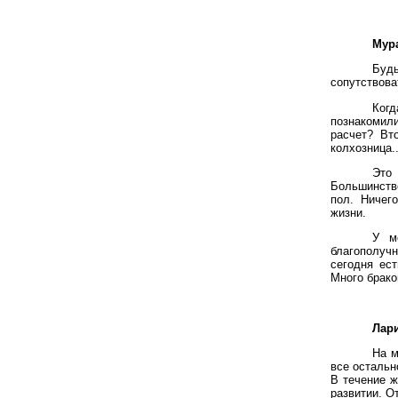
Мура
Будь
сопутствова
Когд
познакомил
расчет? Вт
колхозница..
Это
Большинств
пол. Ничег
жизни.
У м
благополучн
сегодня ест
Много брако
Лари
На м
все остальн
В течение ж
развитии. О