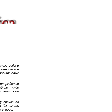
лого года в
мантическое
врония даже
утверждению
ой не чуждо
ни возможны
у браков по
шо бы иметь
 в моде.