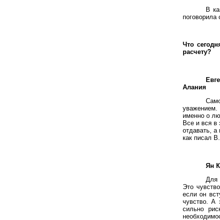
В ка
поговорила 
Что сегодн
расчету?
Евг
Алания
Сам
уважением. 
именно о лю
Все и вся в
отдавать, а
как писал В
Ян 
Для 
Это чувство
если он вст
чувство. А 
сильно рис
необходимо