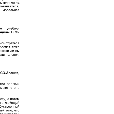
астрял ли на
развиваться,
и моральная
ом учебно-
уациям РСО-
рисмотреться
 расчет тоже
можете ли вы
ваш человек,
РСО-Алания,
тил великий
имеют столь
ету, а потом
аже любящий
Обустроенный
ей того, что