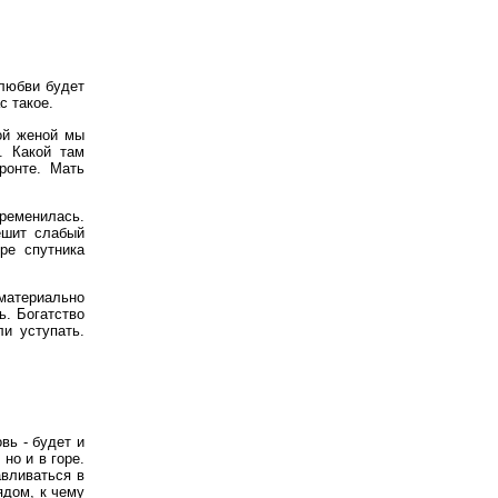
любви будет
с такое.
вой женой мы
. Какой там
ронте. Мать
еменилась.
ешит слабый
ре спутника
атериально
ь. Богатство
ли уступать.
вь - будет и
но и в горе.
авливаться в
ядом, к чему