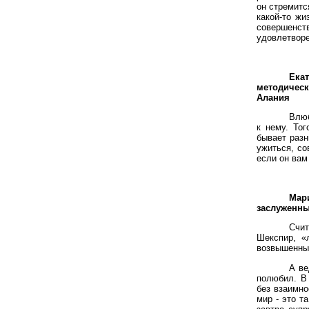
он стремитс
какой-то жи
совершенст
удовлетворе
Ека
методическ
Алания
Влюб
к нему. Тог
бывает разн
ужиться, со
если он вам
Мар
заслуженны
Счит
Шекспир, «
возвышенные
А ве
полюбил. В
без взаимно
мир - это т