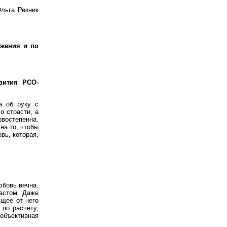
льга Резник
ажения и по
вития РСО-
а об руку с
о страсти, а
рвостепенна.
на то, чтобы
вь, которая,
юбовь вечна.
растом. Даже
ящее от него
 по расчету,
объективная