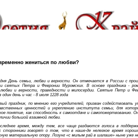
временно жениться по любви?
дня День семьи, любви и верности. Он отмечается в России с прош
и святых Петра и Февронии Муромских. В основе праздника - ро
 любви и верности, праведности и милосердии. Святые Петр и Фе
 один день и час - 8 июля 1228 года
вый праздник, по мнению его учредителей, призван содействовать 
авственных ценностей и укреплению института семьи, для котор
кое понятие, как способность к самоотдаче и самопожертвованию. О
личии большой взаимной любви.
следнее время, между тем, все чаще раздаются голоса в поддержк
х сторонники говорят о том, что в наше-де нелегкое время хоро
ную материальную опору. Лозунг «с милым рай в шалаше» ныне уже не