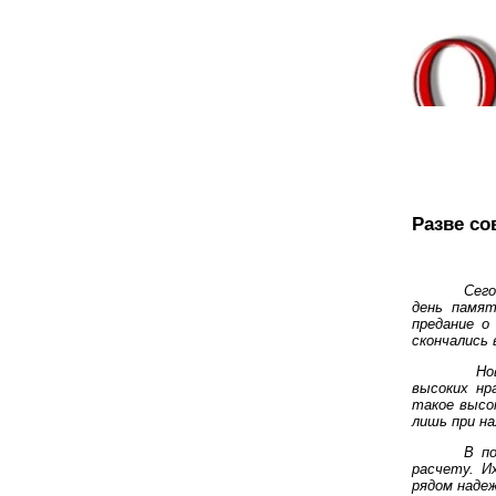
Разве со
Сего
день памят
предание о
скончались в
Но
высоких нр
такое высо
лишь при на
В по
расчету. И
рядом надеж