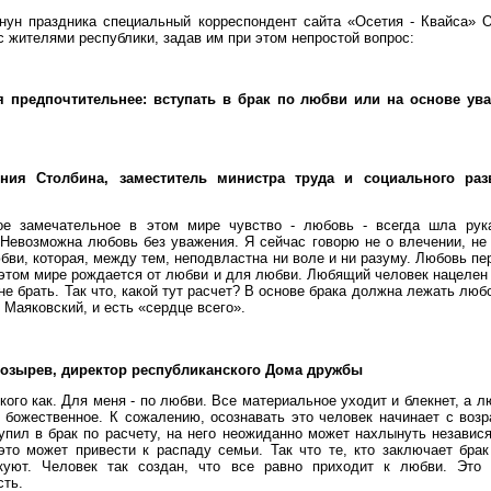
нун праздника специальный корреспондент сайта «Осетия - Квайса» О
с жителями республики, задав им при этом непростой вопрос:
я предпочтительнее: вступать в брак по любви или на основе ув
ения Столбина, заместитель министра труда и социального раз
ое замечательное в этом мире чувство - любовь - всегда шла рук
Невозможна любовь без уважения. Я сейчас говорю не о влечении, не 
бви, которая, между тем, неподвластна ни воле и ни разуму. Любовь пе
 этом мире рождается от любви и для любви. Любящий человек нацелен 
 не брать. Так что, какой тут расчет? В основе брака должна лежать любо
. Маяковский, и есть «сердце всего».
Козырев, директор республиканского Дома дружбы
кого как. Для меня - по любви. Все материальное уходит и блекнет, а л
 божественное. К сожалению, осознавать это человек начинает с воз
упил в брак по расчету, на него неожиданно может нахлынуть независ
это может привести к распаду семьи. Так что те, кто заключает брак
куют. Человек так создан, что все равно приходит к любви. Это 
сть.