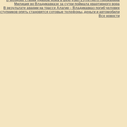
В Моздоке старик ударом ножа в шею убил 25-летнего горожанина
Милиция во Владикавказе за сутки поймала квартирного вора
В результате аварии на трассе Алагир – Владикавказ погиб человек
ступников опять становятся сотовые телефоны, деньги и автомобили
Все новости