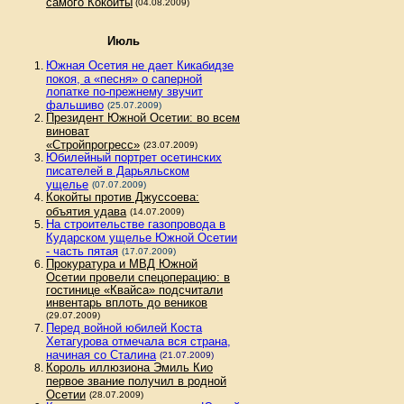
самого Кокойты
(04.08.2009)
Июль
Южная Осетия не дает Кикабидзе
покоя, а «песня» о саперной
лопатке по-прежнему звучит
фальшиво
(25.07.2009)
Президент Южной Осетии: во всем
виноват
«Стройпрогресс»
(23.07.2009)
Юбилейный портрет осетинских
писателей в Дарьяльском
ущелье
(07.07.2009)
Кокойты против Джуссоева:
объятия удава
(14.07.2009)
На строительстве газопровода в
Кударском ущелье Южной Осетии
- часть пятая
(17.07.2009)
Прокуратура и МВД Южной
Осетии провели спецоперацию: в
гостинице «Квайса» подсчитали
инвентарь вплоть до веников
(29.07.2009)
Перед войной юбилей Коста
Хетагурова отмечала вся страна,
начиная со Сталина
(21.07.2009)
Король иллюзиона Эмиль Кио
первое звание получил в родной
Осетии
(28.07.2009)