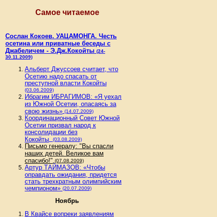
Самое читаемое
Сослан Кокоев. УАЦАМОНГА. Честь
осетина или приватные беседы с
Джабеличем - Э.Дж.Кокойты
(24-
30.11.2009)
Альберт Джуссоев считает, что
Осетию надо спасать от
преступной власти Кокойты
(03.06.2009)
Ибрагим ИБРАГИМОВ: «Я уехал
из Южной Осетии, опасаясь за
свою жизнь»
(14.07.2009)
Координационный Совет Южной
Осетии призвал народ к
консолидации без
Кокойты
(03.08.2009)
Письмо генералу: "Вы спасли
наших детей. Великое вам
спасибо!"
(07.08.2009)
Артур ТАЙМАЗОВ: «Чтобы
оправдать ожидания, придется
стать трехкратным олимпийским
чемпионом»
(20.07.2009)
Ноябрь
В Квайсе вопреки заявлениям