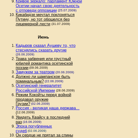
Кривое зеркало: парламент Южной
Осетии начал свою деятельность
с отповеди оппозиции
(25.07.2009)
Кикабидзе мечтал поклоняться
Путину, но тот обошелся без
лицемерной лести
(31.07.2009)
Июнь
Кадыров сказал Аушеву то, что
стеснялись сказать другие
(26.06.2009)
Трава забвения или грустный
юбилей романтика осетинской
поэзии
(09.06.2009)
Замужем за театром
(20.06.2009)
Должно ли шампанское быть
поминальным?
(22.06.2009)
Осетинский генералитет
Российской Империи
(28.06.2009)
Режим Кокойты перед войной
продавал оружие
Грузии?
(02.06.2009)
Россия - великая наша держава...
(
12.06.2009)
Увидеть Квайсу в последний
раз
(16.06.2009)
Эпоха погубленных
судеб
(02.06.2009)
Он сердце не прятал за спины