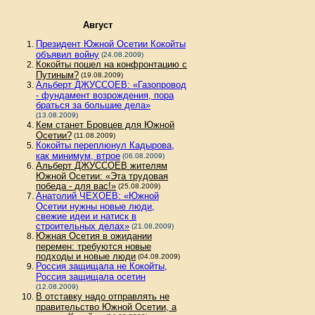
Август
Президент Южной Осетии Кокойты
объявил войну
(24.08.2009)
Кокойты пошел на конфронтацию с
Путиным?
(19.08.2009)
Альберт ДЖУССОЕВ: «Газопровод
- фундамент возрождения, пора
браться за большие дела»
(13.08.2009)
Кем станет Бровцев для Южной
Осетии?
(11.08.2009)
Кокойты переплюнул Кадырова,
как минимум, втрое
(06.08.2009)
Альберт ДЖУССОЕВ жителям
Южной Осетии: «Эта трудовая
победа - для вас!»
(25.08.2009)
Анатолий ЧЕХОЕВ: «Южной
Осетии нужны новые люди,
свежие идеи и натиск в
строительных делах»
(21.08.2009)
Южная Осетия в ожидании
перемен: требуются новые
подходы и новые люди
(04.08.2009)
Россия защищала не Кокойты,
Россия защищала осетин
(12.08.2009)
В отставку надо отправлять не
правительство Южной Осетии, а