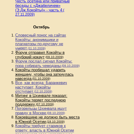
Честь осетина или приватные
беседы с «Джабеличем»
(Э.Дж.Кокойты)» - часть 4
(
27.11.2009)
Октябрь
Словесный понос на сайтах
Кокойты: анонимщики и
плагиаторы по-другому не
еют
ум
(11.10.2009)
Форум отправил Кокойты в
глубокий нокаут
(09.10.2009)
Форум послал сигнал Кокойты:
пора собирать чемоданы
(09.10.2009)
Кокойты пообещал ударить
женщину, чтобы она заткнулась
навсегда
(01.10.2009)
Все, как всегда: Баранкевич
наступает, Кокойты
отступает
(12.10.2009)
Митинг в Цхинвале показал:
Кокойты теряет последнюю
поддержку
(07.10.2009)
Погорельцы Цхинвала ищут
правду в Москве
(08.10.2009)
Кокоевщине не должно быть места
в Южной Осетии
(18.10.2009)
Кокойты требует стариков к
ответу: власть в Южной Осетии