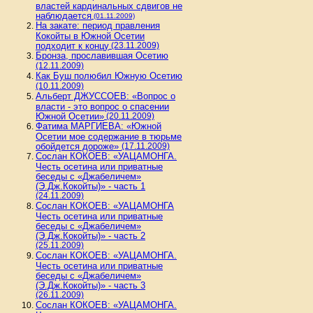
властей кардинальных сдвигов не
наблюдается
(01.11.2009)
На закате: период правления
Кокойты в Южной Осетии
подходит к концу
(23.11.2009)
Бронза, прославившая Осетию
(12.11.2009)
Как Буш полюбил Южную Осетию
(10.11.2009)
Альберт ДЖУССОЕВ: «Вопрос о
власти - это вопрос о спасении
Южной Осетии»
(20.11.2009)
Фатима МАРГИЕВА: «Южной
Осетии мое содержание в тюрьме
обойдется дороже»
(17.11.2009)
Сослан КОКОЕВ: «УАЦАМОНГА.
Честь осетина или приватные
беседы с «Джабеличем»
(Э.Дж.Кокойты)» - часть 1
(24.11.2009)
Сослан КОКОЕВ: «УАЦАМОНГА
Честь осетина или приватные
беседы с «Джабеличем»
(Э.Дж.Кокойты)» - часть 2
(25.11.2009)
Сослан КОКОЕВ: «УАЦАМОНГА.
Честь осетина или приватные
беседы с «Джабеличем»
(Э.Дж.Кокойты)» - часть 3
(26.11.2009)
Сослан КОКОЕВ: «УАЦАМОНГА.