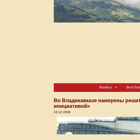
Квайса
Вся Ос
Во Владикавказе намерены реши
инициативой»
18.12.2009