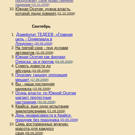
продолжает свое нравственное
падение
(19.10.2009)
Южная Осетия: нужна власть,
которой люди поверят
(11.10.2009)
Сентябрь
Дзамболат ТЕДЕЕВ: «Главная
цель - Олимпиада в
Лондоне»
(26.09.2009)
На третий срок - под дулами
автоматов
(11.09.2009)
Южная Осетия как филиал
Озерска: за и против
(04.09.2009)
Суметь довести до
абсурда
(16.09.2009)
Плохому танцору оппозиция
мешает
(17.09.2009)
Вы - наша последняя
надежда
(15.09.2009)
Осень власти: по Южной Осетии
шагают протестные
настроения
(30.09.2009)
Квайса: еще одно испытание
землетрясением
(21.09.2009)
День независимости в Квайсе:
праздник без праздника
(20.09.2009)
Семь восторженных мужчин:
красота для каждого
своя
(09.09.2009)