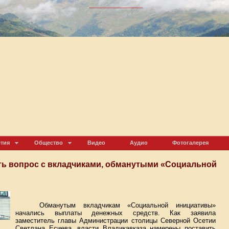
етия
Общество
Видео
Аудио
Фотогалерея
ть вопрос с вкладчиками, обманутыми «Социальной
Обманутым вкладчикам «Социальной инициативы»
начались выплаты денежных средств. Как заявила
заместитель главы Администрации столицы Северной Осетии
Светлана Есиева, власти Владикавказа намерены поставить