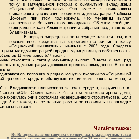
точку в затянувшейся истории с обманутыми вкладчиками
«Социальной Инициативы». Она вместе с начальником
финансового управления городской администрации Казбеком
Цоковым при этом подчеркнула, что механизм выплат
согласован с большинством вкладчиков. Об этом сообщает
официальный сайт Администрации и собрания представителей
Владикавказа.
В первую очередь выплаты осуществляются тем, кто
первым внес средства на строительство жилья в кассу
«Социальной инициативы», начиная с 2003 года. Средства
, принятых администрацией города в муниципальную собственность.
объектов 11 миллионов 677 тысяч.
нием относятся к такому механизму выплат. Вместе с тем, ряд
ыскать с администрации денежные средства немедленно. В то же
ыплат.
адикавказцев, попавших в ряды обманутых вкладчиков «Социальной
той денежных средств обманутым вкладчикам, очень сложная, и
С г. Владикавказа планировала за счет средств, вырученных от
бъектов «СИ». Среди таковых было три многоквартирных дома,
о находились они в состоянии незавершенного строительства. Если
н до 3-х этажей, на остальных работы остановились на закладке
авлены на торги.
Читайте также:
Во Владикавказе легковушка столкнулась с маршрутным такси