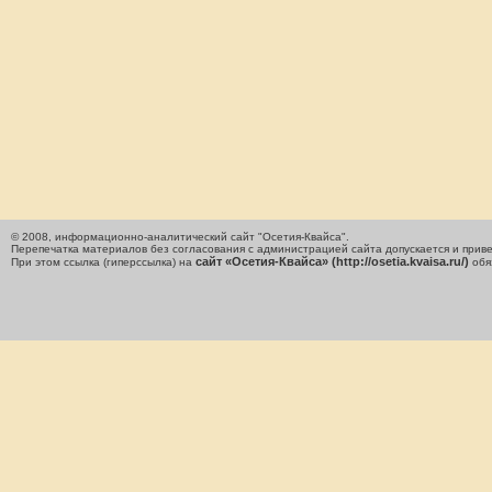
© 2008, информационно-аналитический сайт "Осетия-Квайса".
Перепечатка материалов без согласования с администрацией сайта допускается и приве
сайт «Осетия-Квайса» (http://osetia.kvaisa.ru/)
При этом ссылка (гиперссылка) на
обя