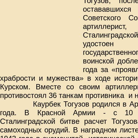
Тогузов, пос
остававшихс
Советского Со
артиллер
Сталинградс
удостоен 
государственно
воинской добле
года за «прояв
храбрости и мужества» в ходе истори
Курском. Вместе со своим артиллер
противостоял 36 танкам противника
и 
Каурбек Тогузов родился в А
года. В Красной Армии - с 10
Сталинградской битве расчет Тогузо
самоходных орудий. В наградном лист