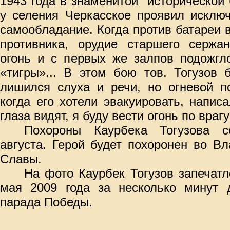
1943 года в знаменитой
исторической 
у селения Черкасское проявил исклю
самообладание. Когда против батареи 
противника, орудие старшего сержан
огонь и с первых же залпов подожгло
«тигры»... В этом бою тов. Тогузов 
лишился слуха и речи, но огневой п
когда его хотели эвакуировать, напис
глаза видят, я буду вести огонь по врагу
Похороны Каурбека Тогузова с
августа. Герой будет похоронен во В
Славы.
На фото Каурбек Тогузов запечатл
мая 2009 года за несколько минут д
парада Победы.