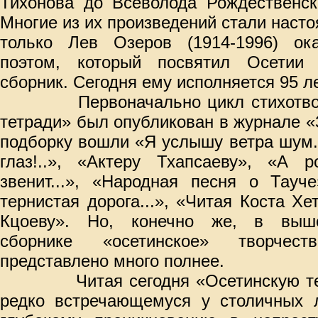
Тихонова до Всеволода Рождественск
Многие из их произведений стали нас
только Лев Озеров (1914-1996) ок
поэтом, который посвятил Осетии 
сборник. Сегодня ему исполняется 95 ле
Первоначально цикл стихотво
тетради» был опубликован в журнале «З
подборку вошли
«Я услышу ветра шум.
глаз!..», «Актеру Тхапсаеву», «А р
звенит...», «Народная песня о Тауче
тернистая дорога...», «Читая Коста Хе
Кцоеву». Но, конечно же, в выш
сборнике «осетинское» творче
представлено много полнее.
Читая сегодня «Осетинскую т
редко встречающемуся у столичных л