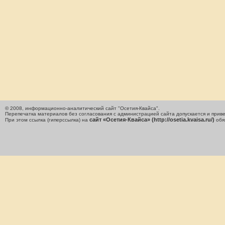
© 2008, информационно-аналитический сайт "Осетия-Квайса".
Перепечатка материалов без согласования с администрацией сайта допускается и приве
сайт «Осетия-Квайса» (http://osetia.kvaisa.ru/)
При этом ссылка (гиперссылка) на
обя