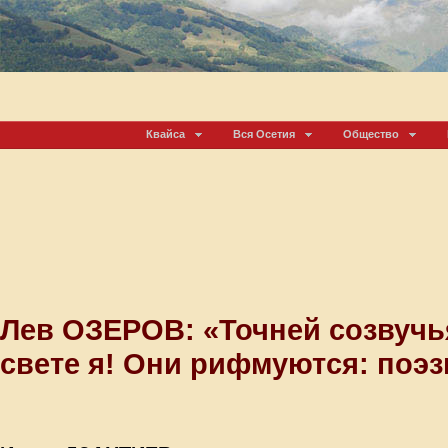
Квайса
Вся Осетия
Общество
Лев ОЗЕРОВ: «Точней созвучья
свете я! Они рифмуются: поэз