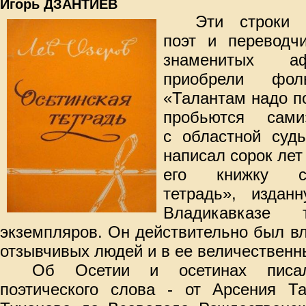
Игорь ДЗАНТИЕВ
Эти строки 
поэт и переводч
знаменитых аф
приобрели фоль
«Талантам надо по
пробьются сами
с областной судь
написал сорок лет
его книжку ст
тетрадь», издан
Владикавказе
экземпляров. Он действительно был в
отзывчивых людей и в ее величественн
Об Осетии и осетинах писа
поэтического слова - от Арсения Та