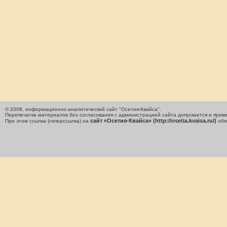
© 2008, информационно-аналитический сайт "Осетия-Квайса".
Перепечатка материалов без согласования с администрацией сайта допускается и приве
сайт «Осетия-Квайса» (http://osetia.kvaisa.ru/)
При этом ссылка (гиперссылка) на
обя