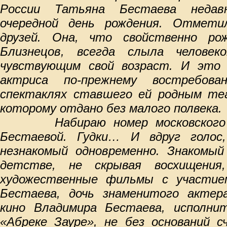
России Татьяна Бестаева неда
очередной день рождения. Отметил
друзей. Она, что свойственно ро
Близнецов, всегда слыла человек
чувствующим свой возраст. И это 
актриса по-прежнему востребов
спектаклях ставшего ей родным те
которому отдано без малого полвека.
Набираю номер московского 
Бестаевой. Гудки… И вдруг голос
незнакомый одновременно. Знакомы
детстве, не скрывая восхищения
художественные фильмы с участие
Бестаева, дочь знаменитого актер
кино Владимира Бестаева, исполни
«Абреке Зауре», не без оснований 