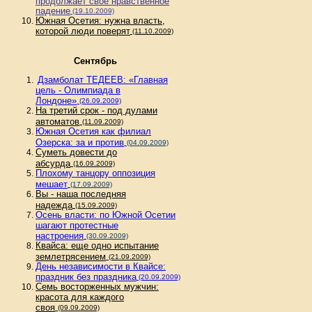
продолжает свое нравственное
падение
(19.10.2009)
Южная Осетия: нужна власть,
которой люди поверят
(11.10.2009)
Сентябрь
Дзамболат ТЕДЕЕВ: «Главная
цель - Олимпиада в
Лондоне»
(26.09.2009)
На третий срок - под дулами
автоматов
(11.09.2009)
Южная Осетия как филиал
Озерска: за и против
(04.09.2009)
Суметь довести до
абсурда
(16.09.2009)
Плохому танцору оппозиция
мешает
(17.09.2009)
Вы - наша последняя
надежда
(15.09.2009)
Осень власти: по Южной Осетии
шагают протестные
настроения
(30.09.2009)
Квайса: еще одно испытание
землетрясением
(21.09.2009)
День независимости в Квайсе:
праздник без праздника
(20.09.2009)
Семь восторженных мужчин:
красота для каждого
своя
(09.09.2009)