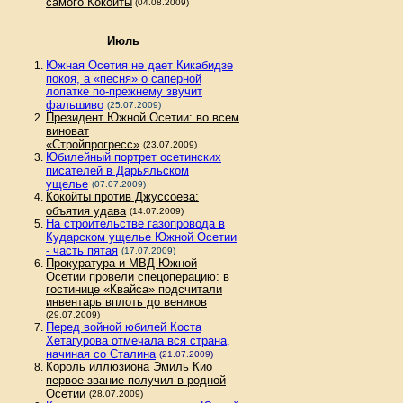
самого Кокойты
(04.08.2009)
Июль
Южная Осетия не дает Кикабидзе
покоя, а «песня» о саперной
лопатке по-прежнему звучит
фальшиво
(25.07.2009)
Президент Южной Осетии: во всем
виноват
«Стройпрогресс»
(23.07.2009)
Юбилейный портрет осетинских
писателей в Дарьяльском
ущелье
(07.07.2009)
Кокойты против Джуссоева:
объятия удава
(14.07.2009)
На строительстве газопровода в
Кударском ущелье Южной Осетии
- часть пятая
(17.07.2009)
Прокуратура и МВД Южной
Осетии провели спецоперацию: в
гостинице «Квайса» подсчитали
инвентарь вплоть до веников
(29.07.2009)
Перед войной юбилей Коста
Хетагурова отмечала вся страна,
начиная со Сталина
(21.07.2009)
Король иллюзиона Эмиль Кио
первое звание получил в родной
Осетии
(28.07.2009)