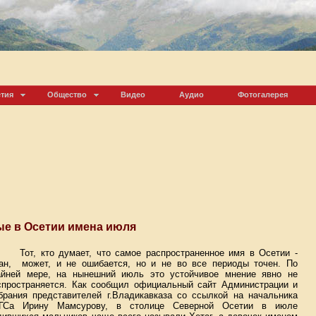
етия
Общество
Видео
Аудио
Фотогалерея
ые в Осетии имена июля
Тот, кто думает, что самое распространенное имя в Осетии -
ан,
может, и не ошибается, но и не во все периоды точен. По
айней мере, на нынешний июль это устойчивое мнение явно не
спространяется. Как сообщил официальный сайт Администрации и
брания представителей г.Владикавказа со ссылкой на начальника
ГСа Ирину Мамсурову, в столице Северной Осетии в июле