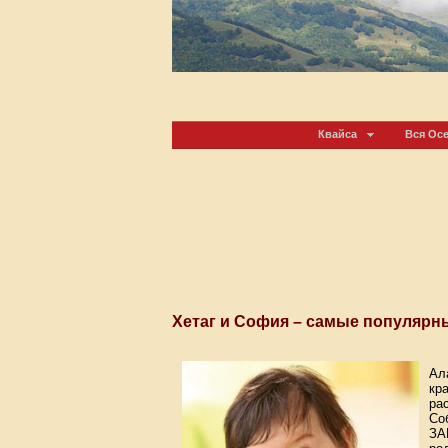
Квайса
Вся Ос
Хетаг и София – самые популярн
Ал
кр
ра
Со
ЗА