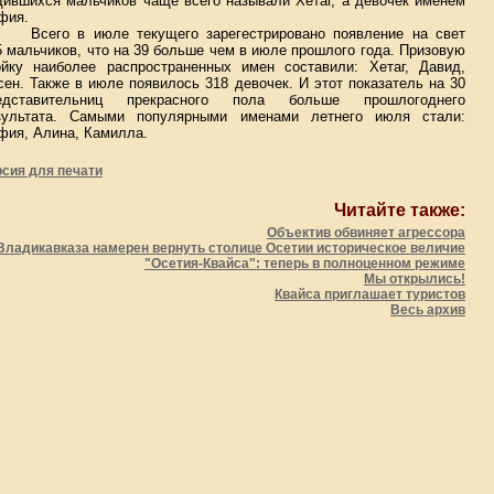
дившихся мальчиков чаще всего называли Хетаг, а девочек именем
фия.
Всего в июле текущего зарегестрировано появление на свет
5 мальчиков, что на 39 больше чем в июле прошлого года. Призовую
ойку наиболее распространенных имен составили: Хетаг, Давид,
сен. Также в июле появилось 318 девочек. И этот показатель на 30
едставительниц прекрасного пола больше прошлогоднего
зультата. Самыми популярными именами летнего июля стали:
фия, Алина, Камилла.
рсия для печати
Читайте также:
Объектив обвиняет агрессора
Владикавказа намерен вернуть столице Осетии историческое величие
"Осетия-Квайса": теперь в полноценном режиме
Мы открылись!
Квайса приглашает туристов
Весь архив