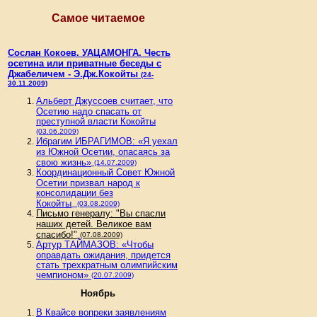
Самое читаемое
Сослан Кокоев. УАЦАМОНГА. Честь
осетина или приватные беседы с
Джабеличем - Э.Дж.Кокойты
(24-
30.11.2009)
Альберт Джуссоев считает, что
Осетию надо спасать от
преступной власти Кокойты
(03.06.2009)
Ибрагим ИБРАГИМОВ: «Я уехал
из Южной Осетии, опасаясь за
свою жизнь»
(14.07.2009)
Координационный Совет Южной
Осетии призвал народ к
консолидации без
Кокойты
(03.08.2009)
Письмо генералу: "Вы спасли
наших детей. Великое вам
спасибо!"
(07.08.2009)
Артур ТАЙМАЗОВ: «Чтобы
оправдать ожидания, придется
стать трехкратным олимпийским
чемпионом»
(20.07.2009)
Ноябрь
В Квайсе вопреки заявлениям