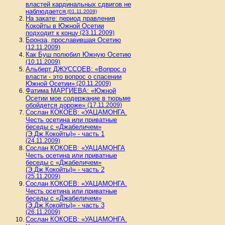
властей кардинальных сдвигов не
наблюдается
(01.11.2009)
На закате: период правления
Кокойты в Южной Осетии
подходит к концу
(23.11.2009)
Бронза, прославившая Осетию
(12.11.2009)
Как Буш полюбил Южную Осетию
(10.11.2009)
Альберт ДЖУССОЕВ: «Вопрос о
власти - это вопрос о спасении
Южной Осетии»
(20.11.2009)
Фатима МАРГИЕВА: «Южной
Осетии мое содержание в тюрьме
обойдется дороже»
(17.11.2009)
Сослан КОКОЕВ: «УАЦАМОНГА.
Честь осетина или приватные
беседы с «Джабеличем»
(Э.Дж.Кокойты)» - часть 1
(24.11.2009)
Сослан КОКОЕВ: «УАЦАМОНГА
Честь осетина или приватные
беседы с «Джабеличем»
(Э.Дж.Кокойты)» - часть 2
(25.11.2009)
Сослан КОКОЕВ: «УАЦАМОНГА.
Честь осетина или приватные
беседы с «Джабеличем»
(Э.Дж.Кокойты)» - часть 3
(26.11.2009)
Сослан КОКОЕВ: «УАЦАМОНГА.