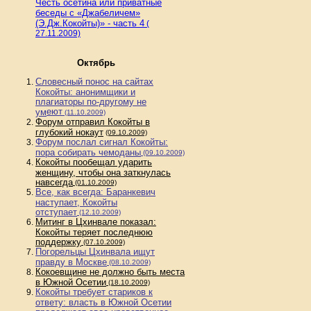
Честь осетина или приватные
беседы с «Джабеличем»
(Э.Дж.Кокойты)» - часть 4
(
27.11.2009)
Октябрь
Словесный понос на сайтах
Кокойты: анонимщики и
плагиаторы по-другому не
еют
ум
(11.10.2009)
Форум отправил Кокойты в
глубокий нокаут
(09.10.2009)
Форум послал сигнал Кокойты:
пора собирать чемоданы
(09.10.2009)
Кокойты пообещал ударить
женщину, чтобы она заткнулась
навсегда
(01.10.2009)
Все, как всегда: Баранкевич
наступает, Кокойты
отступает
(12.10.2009)
Митинг в Цхинвале показал:
Кокойты теряет последнюю
поддержку
(07.10.2009)
Погорельцы Цхинвала ищут
правду в Москве
(08.10.2009)
Кокоевщине не должно быть места
в Южной Осетии
(18.10.2009)
Кокойты требует стариков к
ответу: власть в Южной Осетии