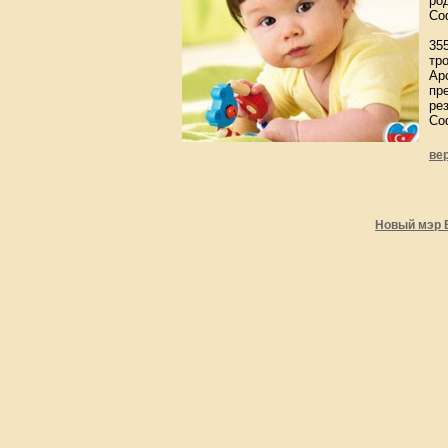
ро
Со
35
тр
Ар
пр
ре
Со
ве
Новый мэр 