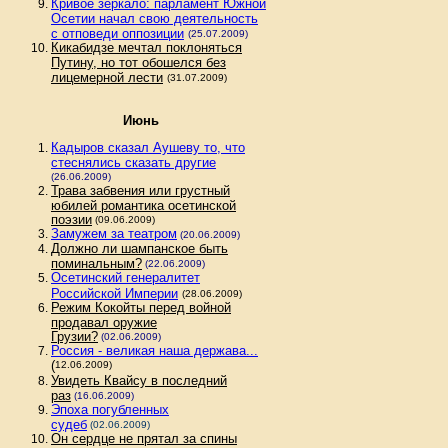
Кривое зеркало: парламент Южной
Осетии начал свою деятельность
с отповеди оппозиции
(25.07.2009)
Кикабидзе мечтал поклоняться
Путину, но тот обошелся без
лицемерной лести
(31.07.2009)
Июнь
Кадыров сказал Аушеву то, что
стеснялись сказать другие
(26.06.2009)
Трава забвения или грустный
юбилей романтика осетинской
поэзии
(09.06.2009)
Замужем за театром
(20.06.2009)
Должно ли шампанское быть
поминальным?
(22.06.2009)
Осетинский генералитет
Российской Империи
(28.06.2009)
Режим Кокойты перед войной
продавал оружие
Грузии?
(02.06.2009)
Россия - великая наша держава...
(
12.06.2009)
Увидеть Квайсу в последний
раз
(16.06.2009)
Эпоха погубленных
судеб
(02.06.2009)
Он сердце не прятал за спины