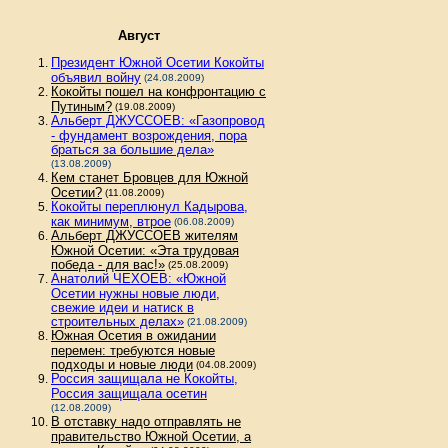
Август
Президент Южной Осетии Кокойты
объявил войну
(24.08.2009)
Кокойты пошел на конфронтацию с
Путиным?
(19.08.2009)
Альберт ДЖУССОЕВ: «Газопровод
- фундамент возрождения, пора
браться за большие дела»
(13.08.2009)
Кем станет Бровцев для Южной
Осетии?
(11.08.2009)
Кокойты переплюнул Кадырова,
как минимум, втрое
(06.08.2009)
Альберт ДЖУССОЕВ жителям
Южной Осетии: «Эта трудовая
победа - для вас!»
(25.08.2009)
Анатолий ЧЕХОЕВ: «Южной
Осетии нужны новые люди,
свежие идеи и натиск в
строительных делах»
(21.08.2009)
Южная Осетия в ожидании
перемен: требуются новые
подходы и новые люди
(04.08.2009)
Россия защищала не Кокойты,
Россия защищала осетин
(12.08.2009)
В отставку надо отправлять не
правительство Южной Осетии, а