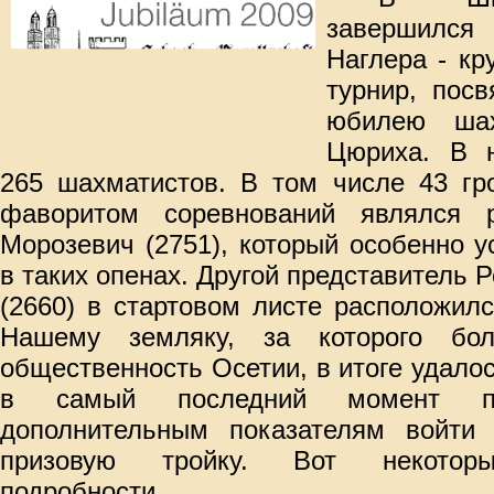
завершилс
Наглера - к
турнир, пос
юбилею шах
Цюриха. В 
265 шахматистов. В том числе 43 гро
фаворитом соревнований являлся р
Морозевич (2751), который особенно 
в таких опенах. Другой представитель 
(2660) в стартовом листе расположил
Нашему земляку, за которого бо
общественность
Осетии, в итоге удало
в самый последний момент п
дополнительным показателям войти
призовую тройку. Вот некоторы
подробности.