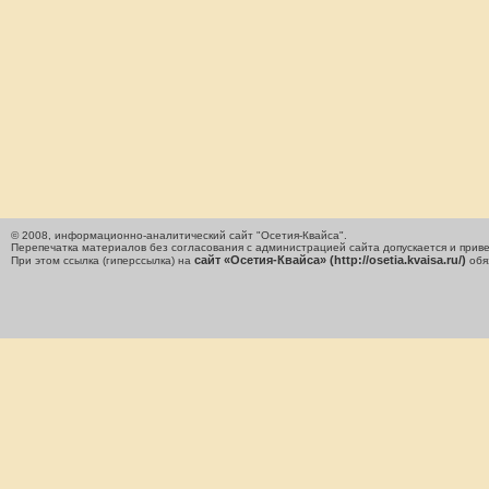
© 2008, информационно-аналитический сайт "Осетия-Квайса".
Перепечатка материалов без согласования с администрацией сайта допускается и приве
сайт «Осетия-Квайса» (http://osetia.kvaisa.ru/)
При этом ссылка (гиперссылка) на
обя