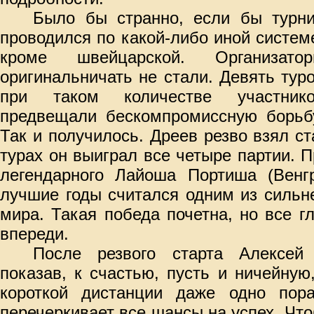
Было бы странно, если бы турн
проводился по какой-либ
о иной систем
кроме швейцарской. Организато
оригинальничать не стали. Девять тур
при таком количестве участник
предвещали бескомпромиссную борьб
Так и получилось. Дреев резво взял ст
турах он выиграл все четыре партии. П
легендарного Лайоша Портиша (Венгр
лучшие годы считался одним из сильн
мира. Такая победа почетна, но все 
впереди.
После резвого старта Алексей
показав, к счастью, пусть и ничейную
короткой дистанции даже одно пора
перечеркивает все шансы на успех. Что