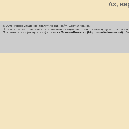
Ах, ве
© 2008, информационно-аналитический сайт "Осетия-Квайса".
Перепечатка материалов без согласования с администрацией сайта допускается и приве
сайт «Осетия-Квайса» (http://osetia.kvaisa.ru/)
При этом ссылка (гиперссылка) на
обя