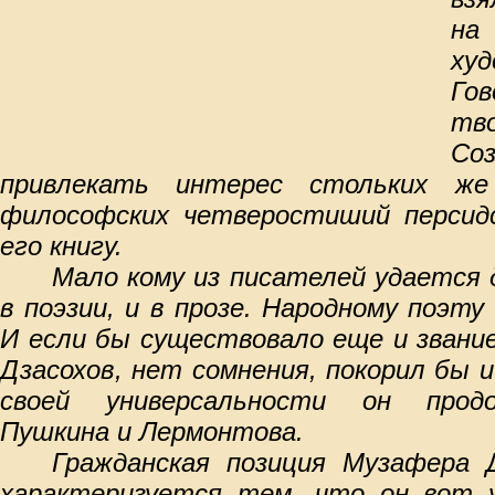
на
худ
Го
тв
Со
привлекать интерес стольких же 
философских четверостиший персид
его книгу.
Мало кому из писателей удается 
в поэзии, и в прозе. Народному поэт
И если бы существовало еще и звание
Дзасохов, нет сомнения, покорил бы 
своей универсальности он прод
Пушкина и Лермонтова.
Гражданская позиция Музафера Д
характеризуется тем, что он вот 