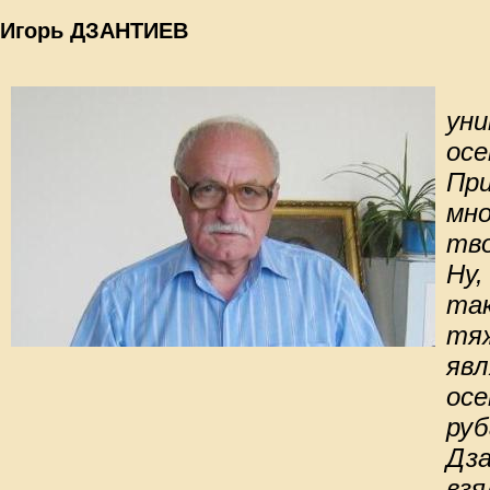
Игорь ДЗАНТИЕВ
ун
осе
Пр
м
тв
Ну,
та
тяж
яв
ос
ру
Дз
взя