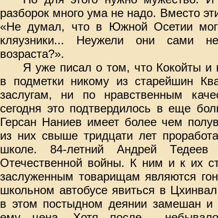
разборок много ума не надо. Вместо эт
«Не думал, что в Южной Осетии мог
кляузники... Неужели они сами не
возраста?».
Я уже писал о том, что Кокойты и
в подметки никому из
старейшин К
заслугам, ни по нравственным каче
сегодня это подтвердилось в еще бол
Герсан Наниев имеет более чем полув
из них свыше тридцати лет проработ
школе. 84-летний Андрей Тедеев
Отечественной войны. К ним и к их с
заслуженным товарищам являются гон
школьном автобусе явиться в Цхинвал
в этом постыдном деянии замешан и 
ему цена. Хотя после
небывал