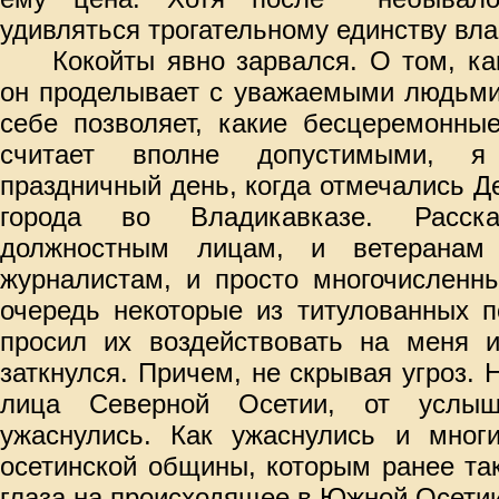
удивляться трогательному единству вла
Кокойты явно зарвался. О том, к
он проделывает с уважаемыми людьми
себе позволяет, какие бесцеремонны
считает вполне допустимыми, я
праздничный день, когда отмечались Д
города во Владикавказе. Расс
должностным лицам, и ветеранам
журналистам, и просто многочисленн
очередь некоторые из титулованных п
просил их воздействовать на меня и
заткнулся. Причем, не скрывая угроз. 
лица Северной Осетии, от услыш
ужаснулись. Как ужаснулись и мног
осетинской общины, которым ранее та
глаза на происходящее в Южной Осетии