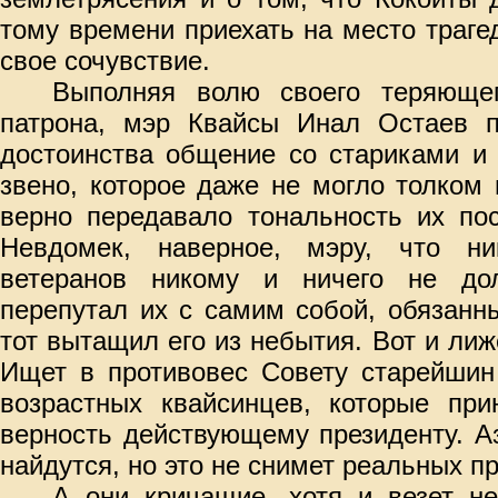
тому времени приехать на место траг
свое сочувствие.
Выполняя волю своего теряюще
патрона, мэр Квайсы Инал Остаев п
достоинства общение со стариками и
звено, которое даже не могло толком 
верно передавало тональность их по
Невдомек, наверное, мэру, что ни
ветеранов никому и ничего не дол
перепутал их с самим собой, обязанн
тот вытащил его из небытия. Вот и лиж
Ищет в противовес Совету старейшин
возрастных квайсинцев, которые при
верность действующему президенту. А
найдутся, но это не снимет реальных п
А они кричащие, хотя и везет не