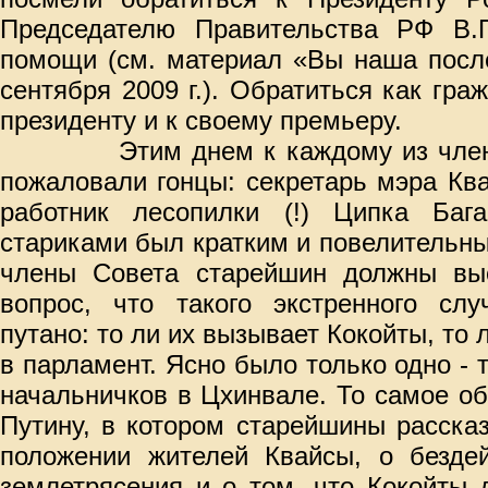
Председателю Правительства РФ В.
помощи (см. материал «Вы наша посл
сентября 2009 г.). Обратиться как гра
президенту и к своему премьеру.
Этим днем к каждому из чле
пожаловали гонцы: секретарь мэра Кв
работник лесопилки (!) Ципка Баг
стариками был кратким и повелительным
члены Совета старейшин должны вы
вопрос, что такого экстренного слу
путано: то ли их вызывает Кокойты, то
в парламент. Ясно было только одно - 
начальничков в Цхинвале. То самое о
Путину, в котором старейшины расска
положении жителей Квайсы, о бездей
землетрясения и о том, что Кокойты 