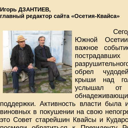
Игорь ДЗАНТИЕВ,
главный редактор сайта «Осетия-Квайса»
Сег
о
Южной Осетии
важное событие
пострадавш
разрушительно
обрел чудоде
крыши над го
услышал от 
обнадеживающ
поддержки. Активность власти была и
виновных в покушении на свою непогр
это Совет старейшин Квайсы и Кударс
посмели обратиться к Президенту Р