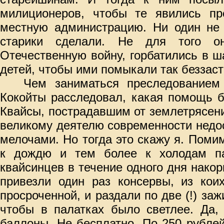
милиционеров, чтобы те явились пр
местную администрацию. Ни один не 
старики сделали. Не для того о
Отечественную войну, горбатились в ш
детей, чтобы ими помыкали так беззаст
Чем заниматься преследованием
Кокойты расследовал, какая помощь 
Квайсы, пострадавшим от землетрясени
великому деятелю современности недо
мелочами. Но тогда это скажу я. Пом
к дождю и тем более к холодам па
квайсинцев в течение одного дня нако
привезли один раз консервы, из кои
просроченной, и раздали по две (!) заж
чтобы в палатках было светлее. Да,
баллоны. Не бесплатно. По 250 рублей