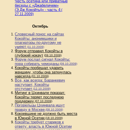
Честь осетина или приватные
беседы с «Джабеличем»
(Э.Дж.Кокойты)» - часть 4
(
27.11.2009)
Октябрь
Словесный понос на сайтах
Кокойты: анонимщики и
плагиаторы по-другому не
еют
ум
(11.10.2009)
Форум отправил Кокойты в
глубокий нокаут
(09.10.2009)
Форум послал сигнал Кокойты:
пора собирать чемоданы
(09.10.2009)
Кокойты пообещал ударить
женщину, чтобы она заткнулась
навсегда
(01.10.2009)
Все, как всегда: Баранкевич
наступает, Кокойты
отступает
(12.10.2009)
Митинг в Цхинвале показал:
Кокойты теряет последнюю
поддержку
(07.10.2009)
Погорельцы Цхинвала ищут
правду в Москве
(08.10.2009)
Кокоевщине не должно быть места
в Южной Осетии
(18.10.2009)
Кокойты требует стариков к
ответу: власть в Южной Осетии