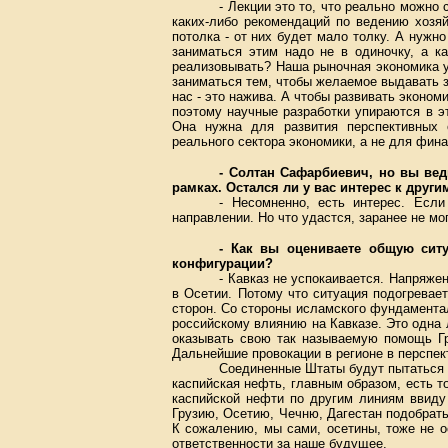
- Лекции это то, что реально можно 
каких-либо рекомендаций по ведению хозяй
потолка - от них будет мало толку. А нужн
заниматься этим надо не в одиночку, а ка
реализовывать? Наша рыночная экономика ус
заниматься тем, чтобы желаемое выдавать з
нас - это нажива. А чтобы развивать эконо
поэтому научные разработки упираются в э
Она нужна для развития перспективных о
реального сектора экономики, а не для фин
- Солтан Сафарбиевич, но вы ве
рамках. Остался ли у вас интерес к друг
- Несомненно, есть интерес. Есл
направлении. Но что удастся, заранее не мог
- Как вы оцениваете общую сит
конфигурации?
- Кавказ не успокаивается. Напряжен
в Осетии. Потому что ситуация подогревает
сторон. Со стороны исламского фундаментал
российскому влиянию на Кавказе. Это одна 
оказывать свою так называемую помощь Гр
Дальнейшие провокации в регионе в перспек
Соединенные Штаты будут пытаться п
каспийская нефть, главным образом, есть то
каспийской нефти по другим линиям ввиду
Грузию, Осетию, Чечню, Дагестан подобрать
К сожалению, мы сами, осетины, тоже не о
ответственности за наше будущее.