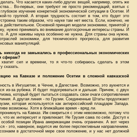
сделать. Что касается каких-либо других вещей, например, опять же
ства... Во-первых, они требуют не просто рекомендаций, взятых с
о глубокое изучение конкретной экономической ситуации в Осетии. И
кой-то группой. А вторая трудность состоит в том, кто будет это
троена таким образом, что науке там нет места. Если, конечно, не
а действительное. Основной принцип модели экономики, принятой у
мику, нужно принимать во внимание долгосрочные интересы страны. И
то. А для наживы наука особенно не нужна. Для страны она нужна.
траслей экономики, для технического прогресса, для развития
ансовых манипуляций.
дь никогда не замыкались в профессиональных экономических
им сферам?
и хватит сил и времени, то я что-то собираюсь сделать в этом
у сказать.
уацию на Кавказе и положение Осетии в сложной кавказской
ность в Ингушетии, в Чечне, в Дагестане. Возможно, это аукнется и
ся из-за рубежа. И будет подогреваться и дальше. Причем, с двух
изма, который будет пытаться создавать свои очаги сопротивления
линия. А другая линия - по Грузии. Соединенные Штаты продолжают
узии, которая используется как антироссийский плацдарм Запада.
тиве возможны. Хотя в ближайшее время - вряд ли.
роникнуть на Кавказ. Им смириться с этим невозможно, потому что
, что их интересует и привлекает. Не Грузия сама по себе. Доступ к
 особой позиции Ирана американцам очень ограничен. А вот через
ся - это, наверное, видится им более перспективным направлением.
сознаем в достаточной мере свое положение, и у нас нет должной