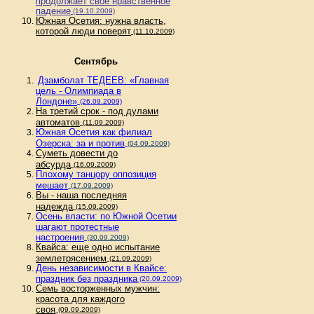
продолжает свое нравственное
падение
(19.10.2009)
Южная Осетия: нужна власть,
которой люди поверят
(11.10.2009)
Сентябрь
Дзамболат ТЕДЕЕВ: «Главная
цель - Олимпиада в
Лондоне»
(26.09.2009)
На третий срок - под дулами
автоматов
(11.09.2009)
Южная Осетия как филиал
Озерска: за и против
(04.09.2009)
Суметь довести до
абсурда
(16.09.2009)
Плохому танцору оппозиция
мешает
(17.09.2009)
Вы - наша последняя
надежда
(15.09.2009)
Осень власти: по Южной Осетии
шагают протестные
настроения
(30.09.2009)
Квайса: еще одно испытание
землетрясением
(21.09.2009)
День независимости в Квайсе:
праздник без праздника
(20.09.2009)
Семь восторженных мужчин:
красота для каждого
своя
(09.09.2009)