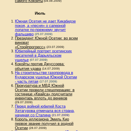
самого Кокойты
(04.08.2009)
Июль
Южная Осетия не дает Кикабидзе
покоя, а «песня» о саперной
лопатке по-прежнему звучит
фальшиво
(25.07.2009)
Президент Южной Осетии: во всем
виноват
«Стройпрогресс»
(23.07.2009)
Юбилейный портрет осетинских
писателей в Дарьяльском
ущелье
(07.07.2009)
Кокойты против Джуссоева:
объятия удава
(14.07.2009)
На строительстве газопровода в
Кударском ущелье Южной Осетии
- часть пятая
(17.07.2009)
Прокуратура и МВД Южной
Осетии провели спецоперацию: в
гостинице «Квайса» подсчитали
инвентарь вплоть до веников
(29.07.2009)
Перед войной юбилей Коста
Хетагурова отмечала вся страна,
начиная со Сталина
(21.07.2009)
Король иллюзиона Эмиль Кио
первое звание получил в родной
Осетии
(28.07.2009)