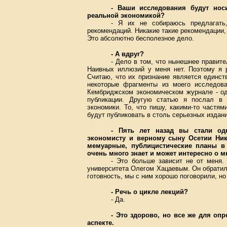
- Ваши исследования будут нос
реальной экономикой?
- Я их не собираюсь предлагать
рекомендаций. Никакие такие рекомендации,
Это абсолютно бесполезное дело.
- А вдруг?
- Дело в том, что нынешнее правите
Наивных иллюзий у меня нет. Поэтому я р
Считаю, что их признание является единс
некоторые фрагменты из моего исследов
Кембриджском экономическом журнале - од
публикации. Другую статью я послал в 
экономики. То, что пишу, какими-то частя
будут публиковать в столь серьезных издани
- Пять лет назад вы стали од
экономисту и верному сыну Осетии Нико
мемуарные, публицистические планы в
очень много знает и может интересно о м
- Это больше зависит не от меня.
университета Олегом Хацаевым. Он обратил
готовность, мы с ним хорошо поговорили, н
- Речь о цикле лекций?
- Да.
- Это здорово, но все же для оп
аспекте.