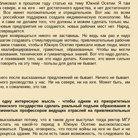
убликовал в прошлом году статью на тему Южной Осетии. Я там
 севере, и на юге - нет достаточного единства, и нет достаточного
ь. Все имеет положительное и отрицательное. Вот нас по всем
а российская поддержка создала иждивенческую психологию. Мы
, и сами не делаем того, что должны и можем сделать только мы.
новые предприятия не создаются, новых рабочих мест нет. Народ,
возвращается.
ядке возвращаться никого не заставишь. Но ведь как раз и надо
а шагом создавать стимулирующие мотивы, привлекательные рабочие
 самое главное, чтобы в Южную Осетию приехали новые люди, много
 квалифицированных, грамотных, образованных. Чтобы мы могли
азования, технических и гуманитарных знаний. Вот что надо делать.
 и понимания того, как это надо делать. Конечно, это меня сильно
 говорить на эту тему - пользы для дела не бывает.
чего после высказанных предложений не бывает. Ничего не бывает.
ного руководства у нас. Ни на севере, ни на юге. Может быть, им
о, к сожалению, это так.
 одну интересную мысль - чтобы одним из приоритетных
етинского государства сделать реальный подъем образования в
именитых профессоров ведущих отраслей на привлекательных
высказывал потому, что в таком духе выступал тогда ректор МГУ
послать на какой-то период в Южную Осетию высококлассных
оваться. Правда, оговорюсь, что после войны на юге не был и не
процесса здание. Но если есть такая возможность, то следовало бы