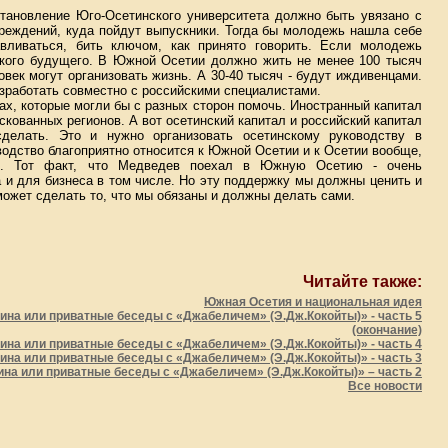
тановление Юго-Осетинского университета должно быть увязано с
реждений, куда пойдут выпускники. Тогда бы молодежь нашла себе
вливаться, бить ключом, как принято говорить. Если молодежь
какого будущего. В Южной Осетии должно жить не менее 100 тысяч
век могут организовать жизнь. А 30-40 тысяч - будут иждивенцами.
азработать совместно с российскими специалистами.
ах, которые могли бы с разных сторон помочь. Иностранный капитал
кованных регионов. А вот осетинский капитал и российский капитал
сделать. Это и нужно организовать осетинскому руководству в
водство благоприятно относится к Южной Осетии и к Осетии вообще,
я. Тот факт, что Медведев поехал в Южную Осетию - очень
 и для бизнеса в том числе. Но эту поддержку мы должны ценить и
 может сделать то, что мы обязаны и должны делать сами.
Читайте также:
Южная Осетия и национальная идея
на или приватные беседы с «Джабеличем» (Э.Дж.Кокойты)» - часть 5
(окончание)
на или приватные беседы с «Джабеличем» (Э.Дж.Кокойты)» - часть 4
на или приватные беседы с «Джабеличем» (Э.Дж.Кокойты)» - часть 3
а или приватные беседы с «Джабеличем» (Э.Дж.Кокойты)» – часть 2
Все новости