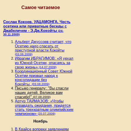
Самое читаемое
Сослан Кокоев. УАЦАМОНГА. Честь
осетина или приватные беседы с
Джабеличем - Э.Дж.Кокойты
(24-
30.11.2009)
Альберт Джуссоев считает, что
Осетию надо спасать от
преступной власти Кокойты
(03.06.2009)
Ибрагим ИБРАГИМОВ: «Я уехал
из Южной Осетии, опасаясь за
свою жизнь»
(14.07.2009)
Координационный Совет Южной
Осетии призвал народ к
консолидации без
Кокойты
(03.08.2009)
Письмо генералу: "Вы спасли
наших детей. Великое вам
спасибо!"
(07.08.2009)
Артур ТАЙМАЗОВ: «Чтобы
оправдать ожидания, придется
стать трехкратным олимпийским
чемпионом»
(20.07.2009)
Ноябрь
В Квайсе вопреки заявлениям