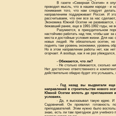
В газете «Северная Осетия» я оп
проводил мысль, что в нашем народе - и на
понимания того, что нам следует делат
направлениям поддерживает Россия. И эт
рассчитываем, что они все за нас сделают
Экономика Южной Осетии не развивается, 
бежавший ранее, еще в 1991-1992 годы, не 
Разумеется, в принудительном пор
настойчиво работать над тем, чтобы шаг з
места и достойные условия жизни. Для нас
новых людей. Не обязательно осетин, но
поднять там уровень экономики, уровень обр
Но в этом направлении работы нет, как нет
огорчает. А вообще, как я не раз убеждался,
- Обижаются, что ли?
- Не столько обижаются, сколько ни
Нет достаточно ответственного и компетент
действительно обидно будет это услышать, н
- Год назад вы выдвигали еще
направлений в строительстве нового ос
Южной Осетии вплоть до приглашения 
условиях.
- Да, я высказывал такую идею. И 
Садовничий. Он проявлял готовность 
преподавателей. Этим нужно было воспольз
знаю, есть ли там пригодное для учебного 