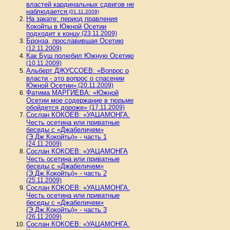
властей кардинальных сдвигов не
наблюдается
(01.11.2009)
На закате: период правления
Кокойты в Южной Осетии
подходит к концу
(23.11.2009)
Бронза, прославившая Осетию
(12.11.2009)
Как Буш полюбил Южную Осетию
(10.11.2009)
Альберт ДЖУССОЕВ: «Вопрос о
власти - это вопрос о спасении
Южной Осетии»
(20.11.2009)
Фатима МАРГИЕВА: «Южной
Осетии мое содержание в тюрьме
обойдется дороже»
(17.11.2009)
Сослан КОКОЕВ: «УАЦАМОНГА.
Честь осетина или приватные
беседы с «Джабеличем»
(Э.Дж.Кокойты)» - часть 1
(24.11.2009)
Сослан КОКОЕВ: «УАЦАМОНГА
Честь осетина или приватные
беседы с «Джабеличем»
(Э.Дж.Кокойты)» - часть 2
(25.11.2009)
Сослан КОКОЕВ: «УАЦАМОНГА.
Честь осетина или приватные
беседы с «Джабеличем»
(Э.Дж.Кокойты)» - часть 3
(26.11.2009)
Сослан КОКОЕВ: «УАЦАМОНГА.