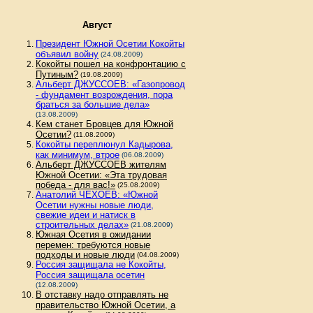
Август
Президент Южной Осетии Кокойты
объявил войну
(24.08.2009)
Кокойты пошел на конфронтацию с
Путиным?
(19.08.2009)
Альберт ДЖУССОЕВ: «Газопровод
- фундамент возрождения, пора
браться за большие дела»
(13.08.2009)
Кем станет Бровцев для Южной
Осетии?
(11.08.2009)
Кокойты переплюнул Кадырова,
как минимум, втрое
(06.08.2009)
Альберт ДЖУССОЕВ жителям
Южной Осетии: «Эта трудовая
победа - для вас!»
(25.08.2009)
Анатолий ЧЕХОЕВ: «Южной
Осетии нужны новые люди,
свежие идеи и натиск в
строительных делах»
(21.08.2009)
Южная Осетия в ожидании
перемен: требуются новые
подходы и новые люди
(04.08.2009)
Россия защищала не Кокойты,
Россия защищала осетин
(12.08.2009)
В отставку надо отправлять не
правительство Южной Осетии, а