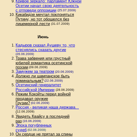
Кривое зеркало: парламент Южной
Осетии начал свою деятельность
с отповеди оппозиции
(25.07.2009)
Кикабидзе мечтал поклоняться
Путину, но тот обошелся без
лицемерной лести
(31.07.2009)
Июнь
Кадыров сказал Аушеву то, что
стеснялись сказать другие
(26.06.2009)
Трава забвения или грустный
юбилей романтика осетинской
поэзии
(09.06.2009)
Замужем за театром
(20.06.2009)
Должно ли шампанское быть
поминальным?
(22.06.2009)
Осетинский генералитет
Российской Империи
(28.06.2009)
Режим Кокойты перед войной
продавал оружие
Грузии?
(02.06.2009)
Россия - великая наша держава...
(
12.06.2009)
Увидеть Квайсу в последний
раз
(16.06.2009)
Эпоха погубленных
судеб
(02.06.2009)
Он сердце не прятал за спины