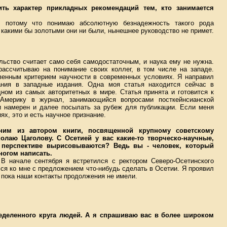
ить характер прикладных рекомендаций тем, кто занимается
, потому что понимаю абсолютную безнадежность такого рода
 какими бы золотыми они ни были, нынешнее руководство не примет.
льство считает само себя самодостаточным, и наука ему не нужна.
ассчитываю на понимание своих коллег, в том числе на западе.
твенным критерием научности в современных условиях. Я направил
ания в западные издания. Одна моя статья находится сейчас в
ном из самых авторитетных в мире. Статья принята и готовится к
Америку в журнал, занимающийся вопросами посткейнсианской
ми намерен и далее посылать за рубеж для публикации. Если меня
ях, это и есть научное признание.
ним из автором книги, посвященной крупному советскому
лаю Цаголову. С Осетией у вас какие-то творческо-научные,
 перспективе вырисовываются? Ведь вы - человек, который
ногом написать.
 В начале сентября я встретился с ректором Северо-Осетинского
ся ко мне с предложением что-нибудь сделать в Осетии. Я проявил
о пока наши контакты продолжения не имели.
ределенного круга людей. А я спрашиваю вас в более широком