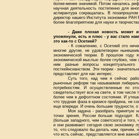
более-менее значимой. Потом начались ре
научная деятельность постепенно для мно
аспирантура сокращалась. В позапрошлом
директор нашего
Института экономики РАН
Р
более благоприятном для науки и творчеств
- Даже плохая новость может и
упомянули, есть и плюс - у вас стало н
это как-то с Осетией?
- К сожалению, с Осетией это ниче
многие другие, не удовлетворен нынешним
экономической теории. В прошлом году 
экономической мыслью более глубоко, чем 
ним разные вопросы концептуального 
посткейнсианством. Эти теории - значитель
представляет для нас интерес.
Суть того, над чем я сейчас раб
рыночных реформ так называемая либераль
потребностям. И осуществленные по э
свидетельствует все на свете, в том числе 
более чем в дефолтном состоянии. И утеши
что трудная фаза в кризисе пройдена, не со
еще впереди. И очень большие трудности, о
Моя задача - разобрать принятую н
точки зрения, России больше подходит. К
(больше западного, чем советского) и того
и они развивают сегодня свою экономику л
то, что следовало бы делать нам, причем, 
что есть сейчас, представляется мне важной