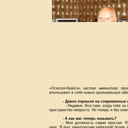
«Осетия-Квайса» застал именитого про
впитывает в себя новые оригинальные иде
- Давно перешли на современны
- Недавно. Все-таки, когда тебе з
пространство непросто. Но теперь я без ком
- А как вас теперь называть?
- Моя должность самая простая. 
наук. Я был заведующим кафедрой более дв