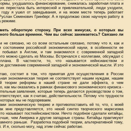
формы, ухудшалось финансирование, снижалась заработная плата и
гих перестала быть интересной и привлекательной, люди уходили,
 году я ушел от заведывания, и на моем месте теперь работает
услан Семенович Гринберг
. А я продолжаю свою научную работу в
а режиме.
меть оборотную сторону. При всех минусах, о которых вы
амного больше времени. Чем вы сейчас занимаетесь? Связано ли
м не связано, но со всем остальным связано, потому что я, как и
 состоянием российской экономической науки, в особенности ее
я побывал в Англии, и там знакомился с современной западной
это можно сделать из Москвы. Встречался с коллегами, обсуждал с
плана. В частности, то, что называется кейнсианством и
ное достижение современной западной и экономической мысли. И это
отаю, состоит в том, что принятая для осуществления в России
ная экономическая теория не соответствует нашим нуждам, нашим
той теории реформы в нашей стране не дали эффекта, о чем
то, как мы оказались в рамках финансового экономического кризиса -
тельные заявления, которые теперь делаются руководством о том,
ответствуют, как я считаю, действительности. Потому что трудности
 которых мы не подозреваем.
ами экономическую теорию и противопоставить ей то, что, с моей
ак мне представляется, это некий синтез творческого марксизма
, что называют посткейнсианством. Нечто подобное сделали китайцы,
учше, чем Америка и другие западные страны. Китайцы практикуют
намного раньше.
Разработка подобной теории, альтернативной тому,
. И я, сколько могу, над этим сейчас работаю.