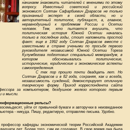
начинаем знакомить читателей с мнениями по этому
вопросу. Известный советский и российский
экономист Солтан Сафарбиевич Дзарасов не только
признанный эксперт в своей области, но и
авторитетный политолог, публицист, а, главное,
неравнодушный к проблемам России и Осетии
человек. Тем, кто пытается внушить, что
политическая история Южной Осетии началась
только в последние годы, стоит напомнить простой
факт: еще в 1992 году Солтан Дзарасов вместе с
известными в стране учеными по просьбе первого
руководителя независимой Южной Осетии Тореза
Кулумбегова подготовил специальный меморандум, в
котором обосновывались политические,
исторические, юридические и экономические аспекты
самоопределения.
С тех пор прошло почти двадцать лет. Но
Солтан Дзарасов и в 82 года, сохраняя, как и всегда,
независимость суждений, демонстрирует отличную
творческую форму. Приход корреспондента сайта
фессора за компьютером, бездушное железо которого первым
и и мысли.
е информационные рельсы?
а восемьдесят, уйти от привычной бумаги и авторучки в неизведанное
пьютера - никуда. Пишу, редактирую, отправляю письма. Удобно.
Я профессор кафедры экономической теории Российской Академии
адцати лет. Более того, сам ее создавал. В свое время она была