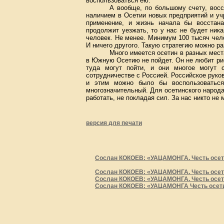
воспользоваться ею.
А вообще, по большому счету, восс
наличием в Осетии новых предприятий и уч
применение, и жизнь начала бы восстана
продолжит уезжать, то у нас не будет ни
человек. Не менее. Минимум 100 тысяч чело
И ничего другого. Такую стратегию можно р
Много имеется осетин в разных мест
в Южную Осетию не пойдет. Он не любит рис
туда могут пойти, и они многое могут 
сотрудничестве с Россией. Российское руко
и этим можно было бы воспользоватьс
многозначительный. Для осетинского народа
работать, не покладая сил. За нас никто не
версия для печати
Сослан КОКОЕВ: «УАЦАМОНГА. Честь осети
Сослан КОКОЕВ: «УАЦАМОНГА. Честь осети
Сослан КОКОЕВ: «УАЦАМОНГА. Честь осети
Сослан КОКОЕВ: «УАЦАМОНГА Честь осетин