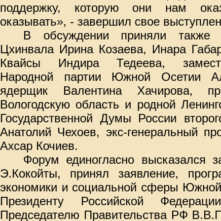
поддержку, которую они нам ока
оказывать», - завершил свое выступле
В обсуждении приняли также 
Цхинвала Ирина Козаева, Инара Габар
Квайсы Индира Тедеева, замести
Народной партии Южной Осетии Ал
ядерщик Валентина Хачирова, пр
Вологодскую область и родной Ленинг
Государственной Думы России второг
Анатолий Чехоев, экс-генеральный п
Ахсар Кочиев.
Форум единогласно высказался з
Э.Кокойты, принял заявление, прогр
экономики и социальной сферы Южной
Президенту Российской Федераци
Председателю Правительства РФ В.В.П