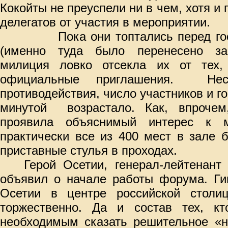
Кокойты не преуспели ни в чем, хотя и
делегатов от участия в мероприятии.
Пока они топтались перед г
(именно туда было перенесено зас
милиция ловко отсекла их от тех,
официальные приглашения.
Не
противодействия, число участников и г
минутой
возрастало. Как, впроче
проявила объяснимый интерес к м
практически все из 400 мест в зале 
приставные стулья в проходах.
Герой Осетии, генерал-лейтенант
объявил о начале работы форума. Г
Осетии в центре российской столи
торжественно. Да и состав тех, к
необходимым сказать решительное «н