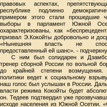
правовых аспектах, препятствую
республике подлинно демократич
примером этого стали прошедшие ч
выборы в парламент Южной Осе
охарактеризованы, как «беспрецедент
призвал Э.Кокойты добровольно и доср
«Нынешняя власть не спосо
предоставленный ей шанс». - подчеркну
С ним был солидарен и Дзамбо
тренер сборной России по вольной бо
до крайней степени возмущения.
политики ведет к социальному взрыв
наш голос был услышан в России. Дал
власти режима Кокойты будет абсолю
он. Тедеев подтвердил уже прозвучав
исходе населения из Южной Осетии. «