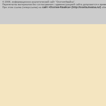
© 2008, информационно-аналитический сайт "Осетия-Квайса".
Перепечатка материалов без согласования с администрацией сайта допускается и приве
сайт «Осетия-Квайса» (http://osetia.kvaisa.ru/)
При этом ссылка (гиперссылка) на
обя