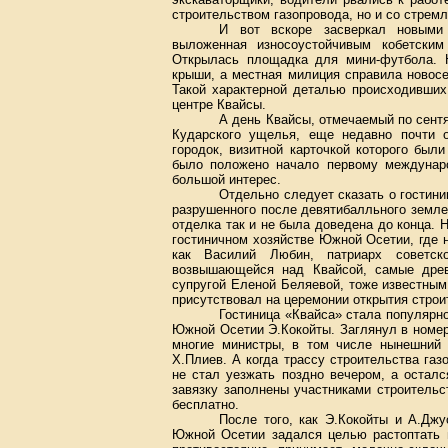
строительством газопровода, но и со стрем
И вот вскоре засверкал новыми 
выложенная износоустойчивым кобетским
Открылась площадка для мини-футбола. Н
крыши, а местная милиция справила новос
Такой характерной деталью происходивших
центре Квайсы.
А день Квайсы, отмечаемый по сентя
Кударского ущелья, еще недавно почти
городок, визитной карточкой которого был
было положено начало первому междунар
большой интерес.
Отдельно следует сказать о гостин
разрушенного после девятибалльного земле
отделка так и не была доведена до конца.
гостиничном хозяйстве Южной Осетии, где н
как Василий Любин, патриарх советск
возвышающейся над Квайсой, самые древ
супругой Еленой Беляевой, тоже известным
присутствовал на церемонии открытия строи
Гостиница «Квайса» стала популярно
Южной Осетии Э.Кокойты. Заглянул в номер
многие министры, в том числе нынешний
Х.Плиев. А когда трассу строительства газ
не стал уезжать поздно вечером, а остал
завязку заполнены участниками строитель
бесплатно.
После того, как Э.Кокойты и А.Джу
Южной Осетии задался целью растоптать в