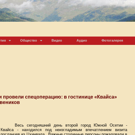
етия
Общество
Видео
Аудио
Фотогалерея
 провели спецоперацию: в гостинице «Квайса»
 веников
Весь сегодняшний день второй город Южной Осетии -
Квайса - находился под неизгладимым впечатлением визита
посланцев из Цхинвала.
Важные столичные персоны пожаловали в