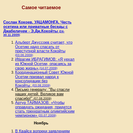
Самое читаемое
Сослан Кокоев. УАЦАМОНГА. Честь
осетина или приватные беседы с
Джабеличем - Э.Дж.Кокойты
(24-
30.11.2009)
Альберт Джуссоев считает, что
Осетию надо спасать от
преступной власти Кокойты
(03.06.2009)
Ибрагим ИБРАГИМОВ: «Я уехал
из Южной Осетии, опасаясь за
свою жизнь»
(14.07.2009)
Координационный Совет Южной
Осетии призвал народ к
консолидации без
Кокойты
(03.08.2009)
Письмо генералу: "Вы спасли
наших детей. Великое вам
спасибо!"
(07.08.2009)
Артур ТАЙМАЗОВ: «Чтобы
оправдать ожидания, придется
стать трехкратным олимпийским
чемпионом»
(20.07.2009)
Ноябрь
В Квайсе вопреки заявлениям