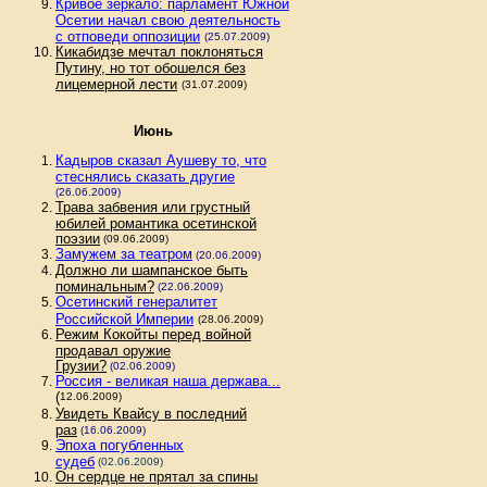
Кривое зеркало: парламент Южной
Осетии начал свою деятельность
с отповеди оппозиции
(25.07.2009)
Кикабидзе мечтал поклоняться
Путину, но тот обошелся без
лицемерной лести
(31.07.2009)
Июнь
Кадыров сказал Аушеву то, что
стеснялись сказать другие
(26.06.2009)
Трава забвения или грустный
юбилей романтика осетинской
поэзии
(09.06.2009)
Замужем за театром
(20.06.2009)
Должно ли шампанское быть
поминальным?
(22.06.2009)
Осетинский генералитет
Российской Империи
(28.06.2009)
Режим Кокойты перед войной
продавал оружие
Грузии?
(02.06.2009)
Россия - великая наша держава...
(
12.06.2009)
Увидеть Квайсу в последний
раз
(16.06.2009)
Эпоха погубленных
судеб
(02.06.2009)
Он сердце не прятал за спины