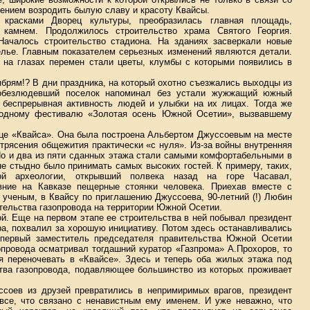
лением возродить былую славу и красоту Квайсы.
красками Дворец культуры, преобразилась главная площадь,
 камнем. Продолжилось строительство храма Святого Георгия.
ачалось строительство стадиона. На зданиях засверкали новые
елье. Главным показателем серьезных изменений являются детали.
 на глазах перемен стали цветы, клумбы с которыми появились в
брям!? В дни праздника, на который охотно съезжались выходцы из
 обезлюдевший поселок напоминал без устали жужжащий южный
и беспрерывная активность людей и улыбки на их лицах. Тогда же
одному фестивалю «Золотая осень Южной Осетии», вызвавшему
ице «Квайса». Она была построена Альбертом Джуссоевым на месте
трясения общежития практически «с нуля». Из-за войны внутренняя
 Но и два из пяти сданных этажа стали самыми комфортабельными в
е стыдно было принимать самых высоких гостей. К примеру, таких,
ой археологии, открывший полвека назад на горе Часавал,
ние на Кавказе пещерные стоянки человека. Приехав вместе с
 ученым, в Квайсу по приглашению Джуссоева, 90-летний (!) Любин
тельства газопровода на территории Южной Осетии.
й. Еще на первом этапе ее строительства в ней побывал президент
а, похвалил за хорошую инициативу. Потом здесь останавливались
 первый заместитель председателя правительства Южной Осетии
опровода осматривал тогдашний куратор «Газпрома» А.Прохоров, то
ся переночевать в «Квайсе». Здесь и теперь оба жилых этажа под
ства газопровода, подавляющее большинство из которых проживает
ссоев из друзей превратились в непримиримых врагов, президент
се, что связано с ненавистным ему именем. И уже неважно, что