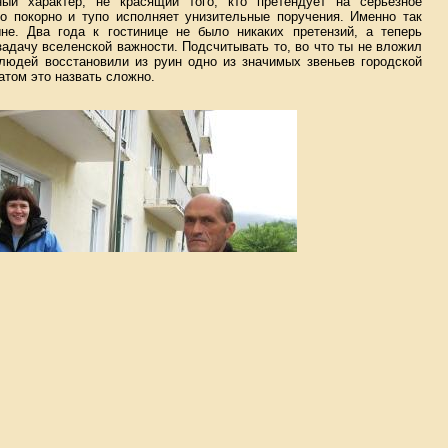
ный характер, не красящий того, кто претендует на серьезное
то покорно и тупо исполняет унизительные поручения. Именно так
не. Два года к гостинице не было никаких претензий, а теперь
дачу вселенской важности. Подсчитывать то, во что ты не вложил
 людей восстановили из руин одно из значимых звеньев городской
атом это назвать сложно.