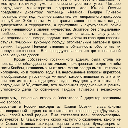
местную гостиницу уже в половине десятого утра. Четверо
сотрудников министерства внутренних дел Южной Осетии
предъявили директору гостиницы «Квайса» Гандире Плиевой
постановление, подписанное заместителем генерального прокурора
республики Э.Кокоевым. Нет, стражи закона не искали следов
диверсантов и террористов, а приступили к скрупулезной описи
всего имевшегося в здании имущества. Визитеры без специальных
приборов, но очень тщательно, можно сказать скрупулезно,
исследовали все номера, подсчитывая и беря на карандаш кровати,
стулья, тумбочки, кухонную посуду, отопительные батареи и даже
веники. Гандире Плиевой вменено в обязанность обеспечить их
полную сохранность. Вся процедура заняла четыре с половиной
часа без учета дороги.
Кроме собственно гостиничного здания, была столь же
пристально обследована котельная, пристроенная рядом, чтобы
гости Квайсы, независимо ни от чего, могли всегда иметь не только
холодную, но и горячую воду. На недоуменные вопросы директора
и собравшихся у гостиницы жителей, какое отношение те и кто их
прислал имеют к находящемуся здесь имуществу и к котельной,
сотрудники МВД ответили, что выполняют предписание в рамках
уголовного дела по обвинению Гандиры Плиевой в незаконной
ергнуть, насколько сказочно "обогатилась" директор гостиницы
рию вопроса.
известный в России выходец из Южной Осетии, глава фирмы
л генеральный подряд на строительство газопровода «Дзуарикау-
мочь своей малой родине. Был составлен план первоочередных
90 пунктов. В Квайсе очень скоро наступило оживление, какого не
го Союза. Бывшие шахтеры, горные инженеры, бульдозеристы,
е, широкие возможности к которой открылись не только в связи со