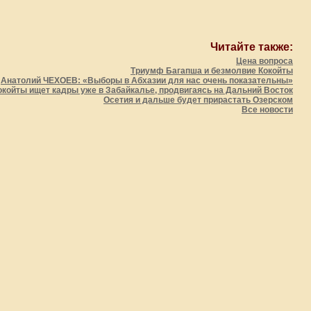
Читайте также:
Цена вопроса
Триумф Багапша и безмолвие Кокойты
Анатолий ЧЕХОЕВ: «Выборы в Абхазии для нас очень показательны»
окойты ищет кадры уже в Забайкалье, продвигаясь на Дальний Восток
Осетия и дальше будет прирастать Озерском
Все новости