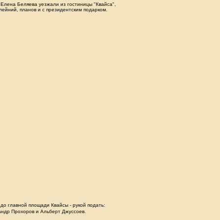
Елена Беляева уезжали из гостиницы "Квайса",
лейний, планов и с президентским подарком.
до главной площади Квайсы - рукой подать:
андр Прохоров и Альберт Джуссоев.