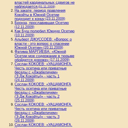
властей кардинальных сдвигов не
наблюдается
(01.11.2009)
На закате: период правления
Кокойты в Южной Осетии
подходит к концу
(23.11.2009)
Бронза, прославившая Осетию
(12.11.2009)
Как Буш полюбил Южную Осетию
(10.11.2009)
Альберт ДЖУССОЕВ: «Вопрос о
власти - это вопрос о спасении
Южной Осетии»
(20.11.2009)
Фатима МАРГИЕВА: «Южной
Осетии мое содержание в тюрьме
обойдется дороже»
(17.11.2009)
Сослан КОКОЕВ: «УАЦАМОНГА.
Честь осетина или приватные
беседы с «Джабеличем»
(Э.Дж.Кокойты)» - часть 1
(24.11.2009)
Сослан КОКОЕВ: «УАЦАМОНГА
Честь осетина или приватные
беседы с «Джабеличем»
(Э.Дж.Кокойты)» - часть 2
(25.11.2009)
Сослан КОКОЕВ: «УАЦАМОНГА.
Честь осетина или приватные
беседы с «Джабеличем»
(Э.Дж.Кокойты)» - часть 3
(26.11.2009)
Сослан КОКОЕВ: «УАЦАМОНГА.