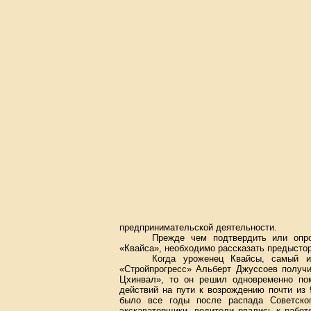
предпринимательской деятельности.
Прежде чем подтвердить или опров
«Квайса», необходимо рассказать предысто
Когда уроженец Квайсы, самый 
«Стройпрогресс» Альберт Джуссоев получи
Цхинвал», то он решил одновременно по
действий на пути к возрождению почти из 
было все годы после распада Советско
экскаваторщики, водители рвались к работ