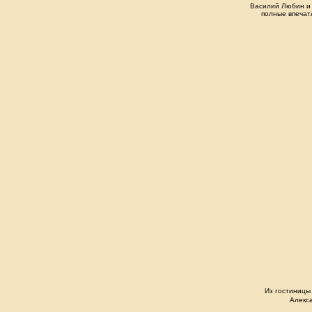
Василий Любин и 
полные впечат
Из гостиницы 
Алекс