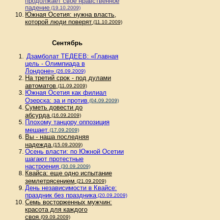
продолжает свое нравственное
падение
(19.10.2009)
Южная Осетия: нужна власть,
которой люди поверят
(11.10.2009)
Сентябрь
Дзамболат ТЕДЕЕВ: «Главная
цель - Олимпиада в
Лондоне»
(26.09.2009)
На третий срок - под дулами
автоматов
(11.09.2009)
Южная Осетия как филиал
Озерска: за и против
(04.09.2009)
Суметь довести до
абсурда
(16.09.2009)
Плохому танцору оппозиция
мешает
(17.09.2009)
Вы - наша последняя
надежда
(15.09.2009)
Осень власти: по Южной Осетии
шагают протестные
настроения
(30.09.2009)
Квайса: еще одно испытание
землетрясением
(21.09.2009)
День независимости в Квайсе:
праздник без праздника
(20.09.2009)
Семь восторженных мужчин:
красота для каждого
своя
(09.09.2009)