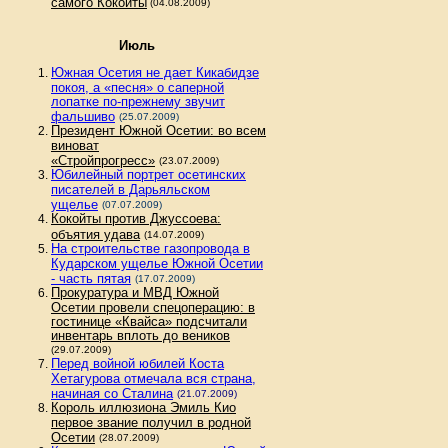
самого Кокойты
(04.08.2009)
Июль
Южная Осетия не дает Кикабидзе
покоя, а «песня» о саперной
лопатке по-прежнему звучит
фальшиво
(25.07.2009)
Президент Южной Осетии: во всем
виноват
«Стройпрогресс»
(23.07.2009)
Юбилейный портрет осетинских
писателей в Дарьяльском
ущелье
(07.07.2009)
Кокойты против Джуссоева:
объятия удава
(14.07.2009)
На строительстве газопровода в
Кударском ущелье Южной Осетии
- часть пятая
(17.07.2009)
Прокуратура и МВД Южной
Осетии провели спецоперацию: в
гостинице «Квайса» подсчитали
инвентарь вплоть до веников
(29.07.2009)
Перед войной юбилей Коста
Хетагурова отмечала вся страна,
начиная со Сталина
(21.07.2009)
Король иллюзиона Эмиль Кио
первое звание получил в родной
Осетии
(28.07.2009)