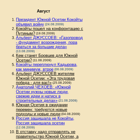
Август
Президент Южной Осетии Кокойты
объявил войну
(24.08.2009)
Кокойты пошел на конфронтацию с
Путиным?
(19.08.2009)
Альберт ДЖУССОЕВ: «Газопровод
- фундамент возрождения, пора
браться за большие дела»
(13.08.2009)
Кем станет Бровцев для Южной
Осетии?
(11.08.2009)
Кокойты переплюнул Кадырова,
как минимум, втрое
(06.08.2009)
Альберт ДЖУССОЕВ жителям
Южной Осетии: «Эта трудовая
победа - для вас!»
(25.08.2009)
Анатолий ЧЕХОЕВ: «Южной
Осетии нужны новые люди,
свежие идеи и натиск в
строительных делах»
(21.08.2009)
Южная Осетия в ожидании
перемен: требуются новые
подходы и новые люди
(04.08.2009)
Россия защищала не Кокойты,
Россия защищала осетин
(12.08.2009)
В отставку надо отправлять не
правительство Южной Осетии, а