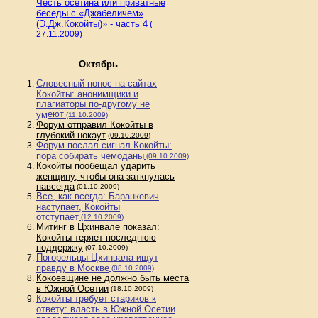
Честь осетина или приватные
беседы с «Джабеличем»
(Э.Дж.Кокойты)» - часть 4
(
27.11.2009)
Октябрь
Словесный понос на сайтах
Кокойты: анонимщики и
плагиаторы по-другому не
еют
ум
(11.10.2009)
Форум отправил Кокойты в
глубокий нокаут
(09.10.2009)
Форум послал сигнал Кокойты:
пора собирать чемоданы
(09.10.2009)
Кокойты пообещал ударить
женщину, чтобы она заткнулась
навсегда
(01.10.2009)
Все, как всегда: Баранкевич
наступает, Кокойты
отступает
(12.10.2009)
Митинг в Цхинвале показал:
Кокойты теряет последнюю
поддержку
(07.10.2009)
Погорельцы Цхинвала ищут
правду в Москве
(08.10.2009)
Кокоевщине не должно быть места
в Южной Осетии
(18.10.2009)
Кокойты требует стариков к
ответу: власть в Южной Осетии