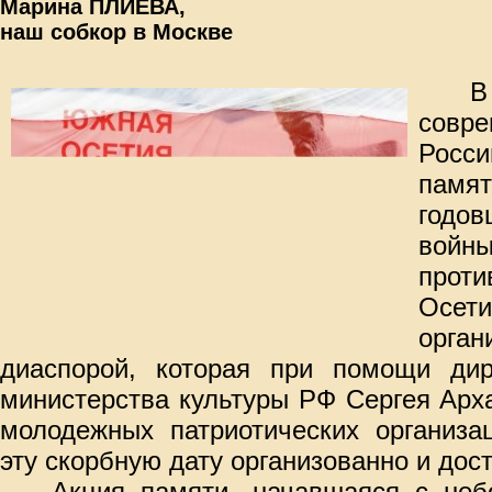
Марина ПЛИЕВА,
наш собкор в Москве
В
совр
Росс
памя
годо
войны
прот
Осе
орга
диаспорой, которая при помощи дир
министерства культуры РФ Сергея Арх
молодежных патриотических организа
эту скорбную дату организованно и дос
Акция памяти, начавшаяся с неб