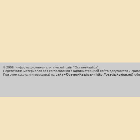
© 2008, информационно-аналитический сайт "Осетия-Квайса".
Перепечатка материалов без согласования с администрацией сайта допускается и приве
сайт «Осетия-Квайса» (http://osetia.kvaisa.ru/)
При этом ссылка (гиперссылка) на
обя