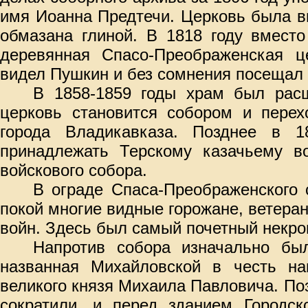
имя Иоанна Предтечи. Церковь была в
обмазана глиной. В 1818 году вмест
деревянная Спасо-Преображенская 
видел Пушкин и без сомнения посещал 
В 1858-1859 годы храм был рас
церковь становится собором и перех
города Владикавказа. Позднее в 1
принадлежать Терскому казачьему во
войскового собора.
В ограде Спаса-Преображенского
покой многие видные горожане, ветеран
войн. Здесь был самый почетный некро
Напротив собора изначально б
названная Михайловской в честь на
великого князя Михаила Павловича. П
сократили, и перед зданием Городс