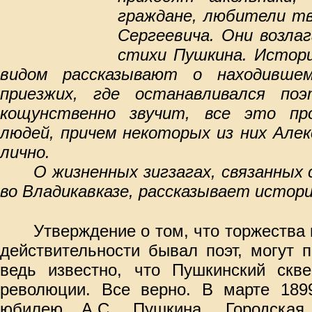
граждане, любители тв
Сергеевича. Они возл
стихи Пушкина. Истори
видом рассказывают о находивше
приезжих, где останавливался по
кощунственно звучит, все это пр
людей, причем некоторых из них Алек
лично.
О жизненных зигзагах, связанных 
во Владикавказе, рассказывает истор
Утверждение о том, что торжества 
действительности бывал поэт, могут 
ведь известно, что Пушкинский скв
революции. Все верно. В марте 1899
юбилею А.С. Пушкина, Городская