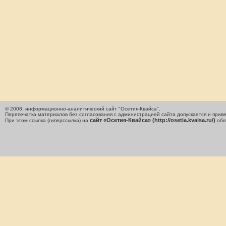
© 2008, информационно-аналитический сайт "Осетия-Квайса".
Перепечатка материалов без согласования с администрацией сайта допускается и приве
сайт «Осетия-Квайса» (http://osetia.kvaisa.ru/)
При этом ссылка (гиперссылка) на
обя