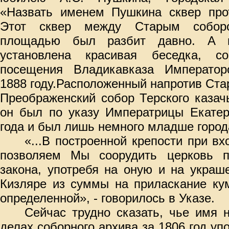
«Назвать именем Пушкина сквер прот
Этот сквер между Старым собор
площадью был разбит давно. А 
установлена красивая беседка, с
посещения Владикавказа Императо
1888 году.
Расположенный напротив Стар
Преображенский собор Терского казач
он был по указу Императрицы Екатер
года
и был лишь немного младше города
«...В построенной крепости при вх
позволяем Мы соорудить церковь п
закона, употребя на оную и на украш
Кизляре из суммы на приласкание ку
определенной», - говорилось в Указе.
Сейчас трудно сказать, чье имя 
делах соборного архива за 1806 год уп