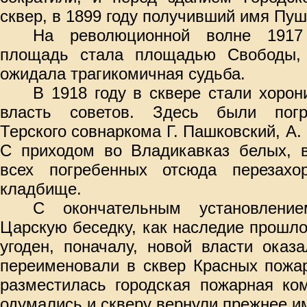
сквер, в 1899 году получивший имя Пуш
На революционной волне 1917
площадь стала площадью Свободы, 
ожидала трагикомичная судьба.
В 1918 году в сквере стали хорон
власть советов. Здесь были погр
Терского совнаркома Г. Пашковский, А.
С приходом во Владикавказ белых, в
всех погребенных отсюда перезахо
кладбище.
С окончательным установление
Царскую беседку, как наследие прошло
угоден, поначалу, новой власти оказ
переименовали в сквер Красных пожар
разместилась городская пожарная ко
одумались и скверу вернули прежнее им