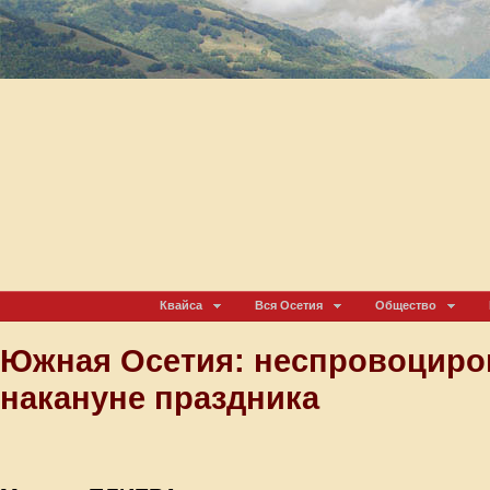
Квайса
Вся Осетия
Общество
Южная Осетия: неспровоциро
накануне праздника