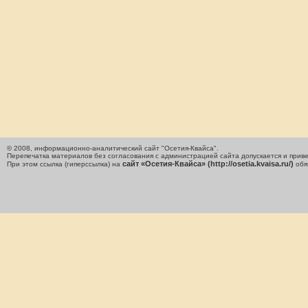
© 2008, информационно-аналитический сайт "Осетия-Квайса".
Перепечатка материалов без согласования с администрацией сайта допускается и приве
сайт «Осетия-Квайса» (http://osetia.kvaisa.ru/)
При этом ссылка (гиперссылка) на
обя