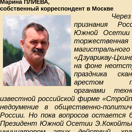
Марина ПЛИЕВА,
собственный корреспондент в Москве
Через
признания Рос
Южной Осетии 
торжественна
магистральн
«Дзуарикау-Цхи
на фоне неотст
праздника ска
арестом пра
органами техн
известной российской фирме «Стройп
недоумение в общественно-политич
России. Но пока вопросов остается 
Президент Южной Осетии Э.Кокойты
инициатором этих действий, хр