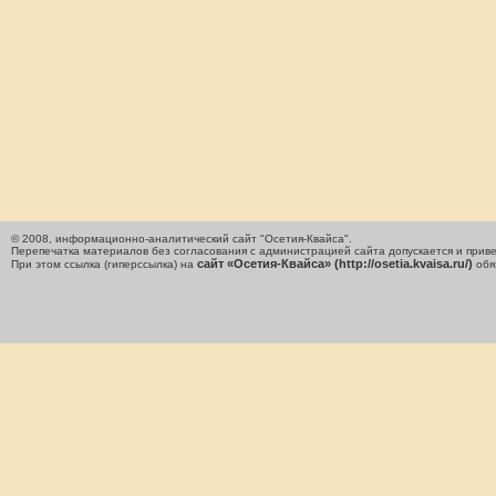
© 2008, информационно-аналитический сайт "Осетия-Квайса".
Перепечатка материалов без согласования с администрацией сайта допускается и приве
сайт «Осетия-Квайса» (http://osetia.kvaisa.ru/)
При этом ссылка (гиперссылка) на
обя