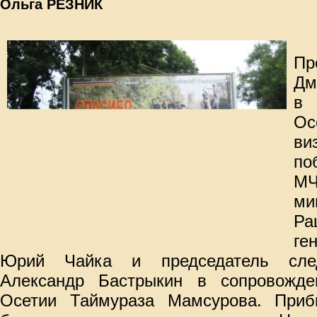
Ольга РЕЗНИК
Пр
Дм
в 
О
в
по
МЧ
ми
Р
ге
Юрий Чайка и председатель след
Александр Бастрыкин в сопровожде
Осетии Таймураза Мамсурова. Приб