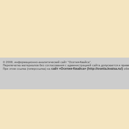
© 2008, информационно-аналитический сайт "Осетия-Квайса".
Перепечатка материалов без согласования с администрацией сайта допускается и приве
сайт «Осетия-Квайса» (http://osetia.kvaisa.ru/)
При этом ссылка (гиперссылка) на
обя