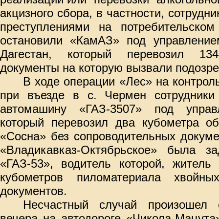
акцизного сбора, в частности, сотрудн
преступлениями на потребительско
остановили «КамАЗ» под управление
Дагестан, который перевозил 13
документы на которую вызвали подозре
В ходе операции «Лес» на контрол
при въезде в с. Чермен сотрудники
автомашину «ГАЗ-3507» под упра
который перевозил два кубометра об
«Сосна» без сопроводительных докуме
«Владикавказ-Октябрьское» была з
«ГАЗ-53», водитель которой, житель 
кубометров пиломатериала хвойн
документов.
Несчастный случай произошел 
вечера на автодороге «Чикола-Мацута