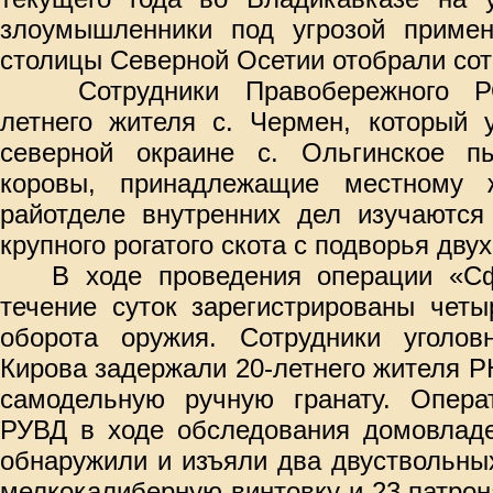
злоумышленники под угрозой приме
столицы Северной Осетии отобрали со
Сотрудники Правобережного 
летнего жителя с. Чермен, который 
северной окраине с. Ольгинское п
коровы, принадлежащие местному
райотделе внутренних дел изучаются
крупного рогатого скота с подворья двух
В ходе проведения операции «Сф
течение суток зарегистрированы четы
оборота оружия. Сотрудники уголов
Кирова задержали 20-летнего жителя Р
самодельную ручную гранату. Операт
РУВД в ходе обследования домовладе
обнаружили и изъяли два двуствольны
мелкокалиберную винтовку и 23 патрон