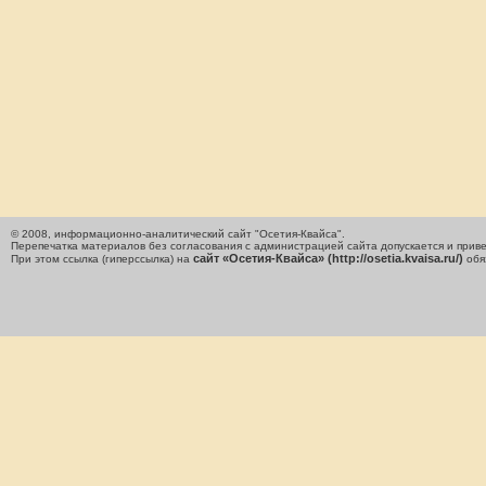
© 2008, информационно-аналитический сайт "Осетия-Квайса".
Перепечатка материалов без согласования с администрацией сайта допускается и приве
сайт «Осетия-Квайса» (http://osetia.kvaisa.ru/)
При этом ссылка (гиперссылка) на
обя