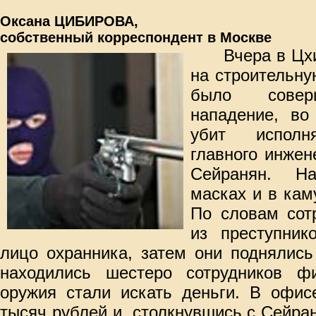
Оксана ЦИБИРОВА,
собственный корреспондент в Москве
Вчера в Цх
на строительн
было совер
нападение, во
убит исполн
главного инжен
Сейранян. Н
масках и в ка
По словам сот
из преступник
лицо охранника, затем они поднялись
находились шестеро сотрудников ф
оружия стали искать деньги. В офис
тысяч рублей и, столкнувшись с Сейран