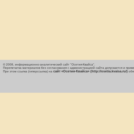
© 2008, информационно-аналитический сайт "Осетия-Квайса".
Перепечатка материалов без согласования с администрацией сайта допускается и приве
сайт «Осетия-Квайса» (http://osetia.kvaisa.ru/)
При этом ссылка (гиперссылка) на
обя