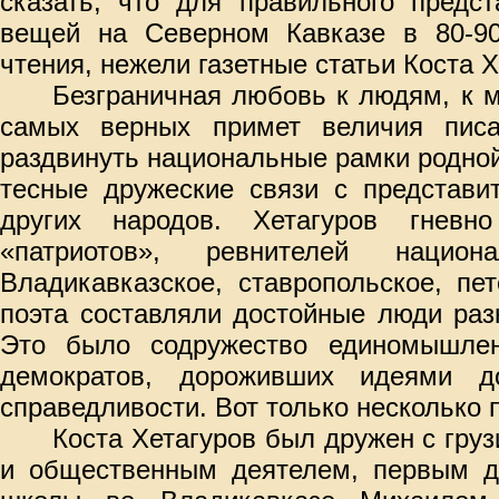
сказать, что для правильного предс
вещей на Северном Кавказе в 80-90
чтения, нежели газетные статьи Коста Х
Безграничная любовь к людям, к м
самых верных примет величия писа
раздвинуть национальные рамки родной
тесные дружеские связи с представи
других народов. Хетагуров гневн
«патриотов», ревнителей национа
Владикавказское, ставропольское, пе
поэта составляли достойные люди раз
Это было содружество единомышлен
демократов, дороживших идеями д
справедливости. Вот только несколько 
Коста Хетагуров был дружен с гру
и общественным деятелем, первым ди