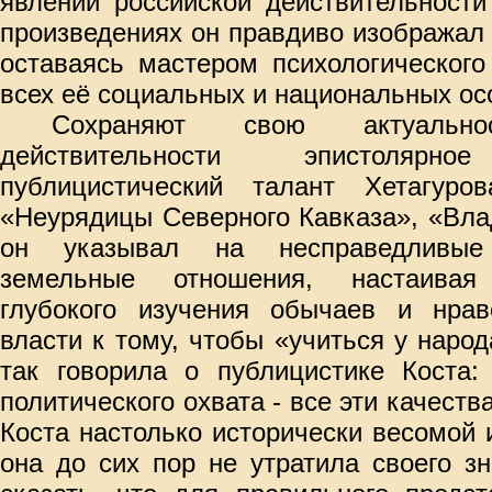
явлений российской действительности
произведениях он правдиво изображал
оставаясь мастером психологического
всех её социальных и национальных ос
Сохраняют свою актуаль
действительности эпистоля
публицистический талант Хетагуро
«Неурядицы Северного Кавказа», «Вла
он указывал на несправедливы
земельные отношения, настаивая
глубокого изучения обычаев и нрав
власти к тому, чтобы «учиться у наро
так говорила о публицистике Коста: 
политического охвата - все эти качест
Коста настолько исторически весомой 
она до сих пор не утратила своего з