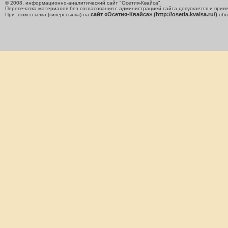
© 2008, информационно-аналитический сайт "Осетия-Квайса".
Перепечатка материалов без согласования с администрацией сайта допускается и приве
сайт «Осетия-Квайса» (http://osetia.kvaisa.ru/)
При этом ссылка (гиперссылка) на
обя