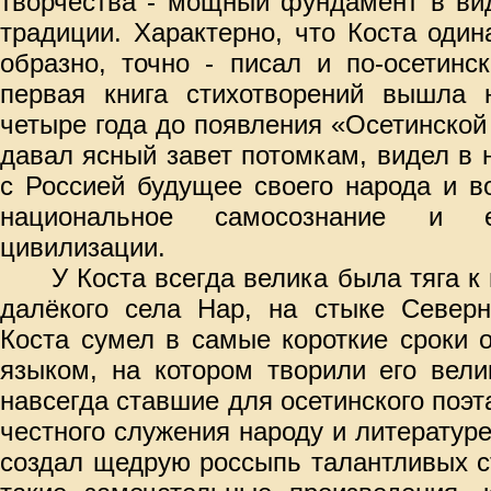
творчества - мощный фундамент в вид
традиции. Характерно, что Коста один
образно, точно - писал и по-осетинск
первая книга стихотворений вышла 
четыре года до появления «Осетинско
давал ясный завет потомкам, видел в
с Россией будущее своего народа и в
национальное самосознание и е
цивилизации.
У Коста всегда велика была тяга к
далёкого села Нар, на стыке Север
Коста сумел в самые короткие сроки 
языком, на котором творили его вели
навсегда ставшие для осетинского поэт
честного служения народу и литературе
создал щедрую россыпь талантливых с