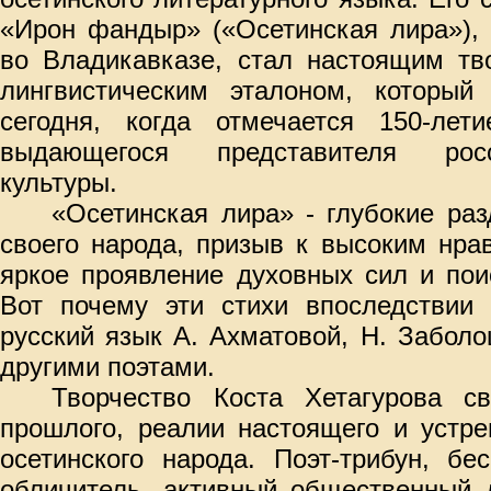
«Ирон фандыр» («Осетинская лира»), 
во Владикавказе, стал настоящим тв
лингвистическим эталоном, который
сегодня, когда отмечается 150-ле
выдающегося представителя росс
культуры.
«Осетинская лира» - глубокие раз
своего народа, призыв к высоким нра
яркое проявление духовных сил и пои
Вот почему эти стихи впоследствии
русский язык А. Ахматовой, Н. Забол
другими поэтами.
Творчество Коста Хетагурова с
прошлого, реалии настоящего и устр
осетинского народа. Поэт-трибун, бе
обличитель, активный общественный д