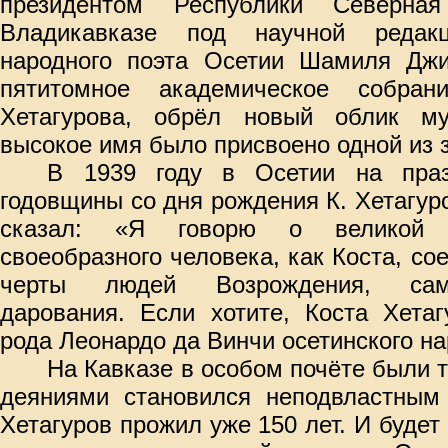
президентом Республики Северна
Владикавказе под научной редак
народного поэта Осетии Шамиля Дж
пятитомное академическое собран
Хетагурова, обрёл новый облик му
высокое имя было присвоено одной из з
В 1939 году в Осетии на праз
годовщины со дня рождения К. Хетагу
сказал: «Я говорю о великой с
своеобразного человека, как Коста, со
черты людей Возрождения, сам
дарования. Если хотите, Коста Хетаг
рода Леонардо да Винчи осетинского на
На Кавказе в особом почёте были т
деяниями становился неподвластным 
Хетагуров прожил уже 150 лет. И будет