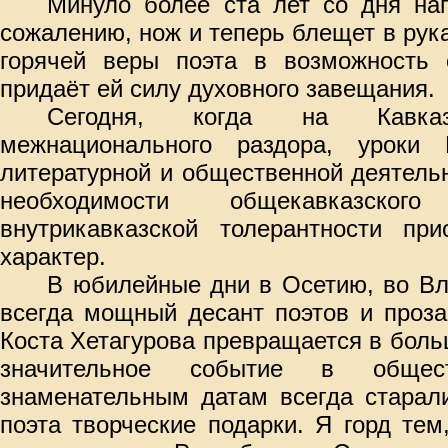
Минуло более ста лет со дня нап
сожалению, нож и теперь блещет в рука
горячей веры поэта в возможность с
придаёт ей силу духовного завещания.
Сегодня, когда на Кавк
межнационального раздора, уроки 
литературной и общественной деятель
необходимости общекавказско
внутрикавказской толерантности при
характер.
В юбилейные дни в Осетию, во Вл
всегда мощный десант поэтов и проз
Коста Хетагурова превращается в боль
значительное событие в общес
знаменательным датам всегда старал
поэта творческие подарки. Я горд те