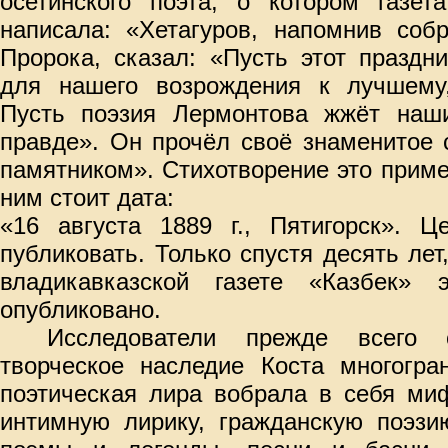
осетинского поэта, о котором газет
написала: «Хетагуров, напомнив соб
Пророка, сказал: «Пусть этот праздн
для нашего возрождения к лучшему,
Пусть поэзия Лермонтова жжёт наш
правде». Он прочёл своё знаменитое 
памятником». Стихотворение это приме
ним стоит дата:
«16 августа 1889 г., Пятигорск». Ц
публиковать. Только спустя десять лет
владикавказской газете «Казбек» 
опубликовано.
Исследователи прежде всего о
творческое наследие Коста многогра
поэтическая лира вобрала в себя ми
интимную лирику, гражданскую поэзи