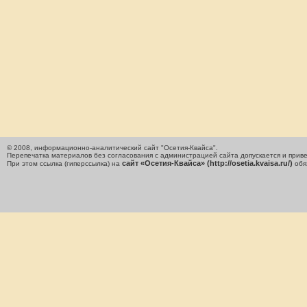
© 2008, информационно-аналитический сайт "Осетия-Квайса".
Перепечатка материалов без согласования с администрацией сайта допускается и приве
сайт «Осетия-Квайса» (http://osetia.kvaisa.ru/)
При этом ссылка (гиперссылка) на
обя