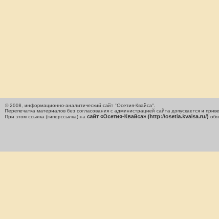
© 2008, информационно-аналитический сайт "Осетия-Квайса".
Перепечатка материалов без согласования с администрацией сайта допускается и приве
сайт «Осетия-Квайса» (http://osetia.kvaisa.ru/)
При этом ссылка (гиперссылка) на
обя