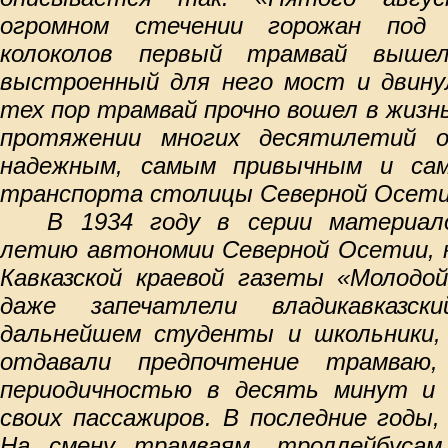
огромном стечении горожан под 
колоколов первый трамвай вышел
выстроенный для него мост и двину
тех пор трамвай прочно вошел в жизнь
протяжении многих десятилетий 
надежным, самым привычным и са
транспорта столицы Северной Осети
В 1934 году в серии материал
летию автономии Северной Осетии, н
Кавказской краевой газеты «Молодой
даже запечатлели владикавказ
дальнейшем студенты и школьники,
отдавали предпочтение трамваю
периодичностью в десять минут и 
своих пассажиров. В последние годы,
На смену трамваям, троллейбусам