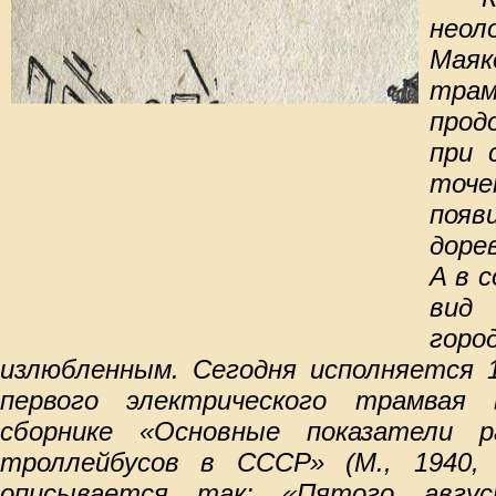
нео
Мая
трам
про
при 
точе
по
доре
А в 
вид
гор
излюбленным. Сегодня исполняется 1
первого электрического трамвая 
сборнике «Основные показатели 
троллейбусов в СССР» (М., 1940,
описывается так: «Пятого авгу