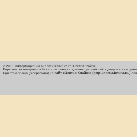
© 2008, информационно-аналитический сайт "Осетия-Квайса".
Перепечатка материалов без согласования с администрацией сайта допускается и приве
сайт «Осетия-Квайса» (http://osetia.kvaisa.ru/)
При этом ссылка (гиперссылка) на
обя