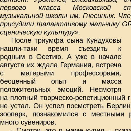
первого класса Московской сп
музыкальной школы им. Гнесиных. Чл
присудили талантливому мальчику
G
сценическую культуру».
После триумфа сына Кундуховы
нашли-таки время съездить к
родным в Осетию. А уже в начале
августа их ждала Германия, встреча
с матерыми профессорами,
бесценный опыт и масса
положительных эмоций. Несмотря
на плотный творческо-репетиционный 
не устал. Он успел посмотреть Берлин,
зоопарк, познакомился с местными 
много сувениров.
- Смотри, это я маме купил, - сказ