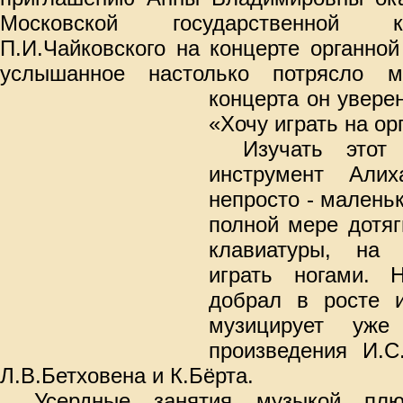
Московской государственной к
П.И.Чайковского на концерте органно
услышанное настолько потрясло м
концерта он увере
«Хочу играть на орг
Изучать этот
инструмент Али
непросто - маленьк
полной мере дотяг
клавиатуры, на 
играть ногами.
добрал в росте 
музицирует уже
произведения И.
С
Л.В.Бетховена и К.Бёрта.
Усердные занятия музыкой пл