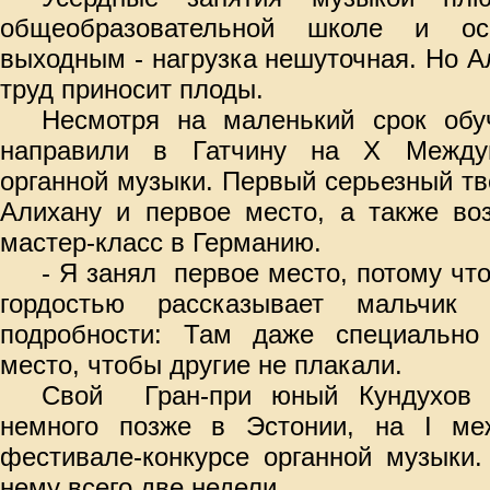
общеобразовательной школе и ос
выходным - нагрузка нешуточная. Но А
труд приносит плоды.
Несмотря на мален
ький срок обу
направили в Гатчину на
X
Между
органной музыки. Первый серьезный тв
Алихану и первое место, а также во
мастер-класс в Германию.
- Я занял
первое место, потому что 
гордостью рассказывает мальчик
подробности: Там даже специально
место, чтобы другие не плакали.
Св
ой
Гран-при юный Кундухов
немного позже в Эстонии, на
I
меж
фестивале-конкурсе органной музыки
н
ему всего две недели.