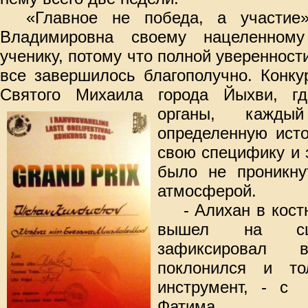
«Главное не победа, а участие
Владимировна своему нацеленном
ученику, потому что полной уверенност
все завершилось благополучно. Конку
Святого Михаила города Йыхви, гд
органы, кажд
определенную ист
свою специфику и 
было не проникну
атмосферой.
- Алихан в кос
вышел на сцен
зафиксировал в
поклонился и т
инстр
умент, - с
у
Фатима.