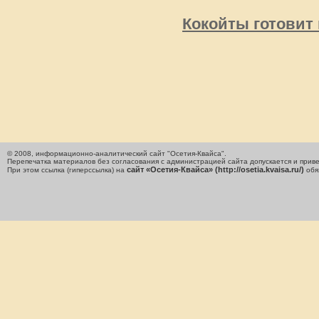
Кокойты готовит 
© 2008, информационно-аналитический сайт "Осетия-Квайса".
Перепечатка материалов без согласования с администрацией сайта допускается и приве
сайт «Осетия-Квайса» (http://osetia.kvaisa.ru/)
При этом ссылка (гиперссылка) на
обя