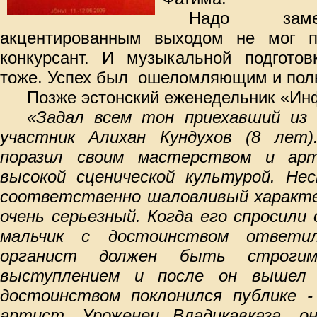
Надо зам
акцентированным выходом не мог п
конкурсант. И музыкальной подготов
тоже. Успех был
ош
еломляющим и пол
Позж
е эстонский еженедельник «Ин
«Задал всем тон приехавший из
участник Алихан Кундухов (8 лет)
поразил своим мастерством и ар
высокой сценической культурой. Не
соответственно шаловливый характер
очень серьезный. Когда его спросили
мальчик с достоинством ответи
органист должен быть строгим
выступлением и после он вышел 
достоинством поклонился публике -
артист. Уроженец Владикавказа, о