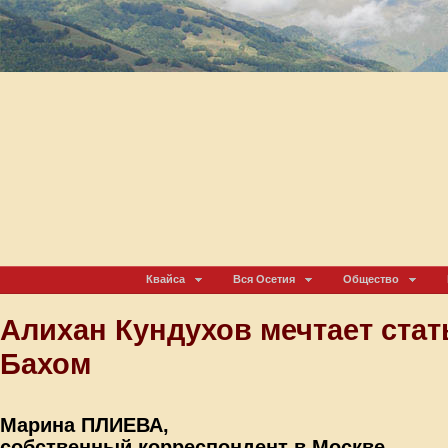
Квайса
Вся Осетия
Общество
Алихан Кундухов мечтает стат
Бахом
Марина ПЛИЕВА,
собственный корреспондент в Москве