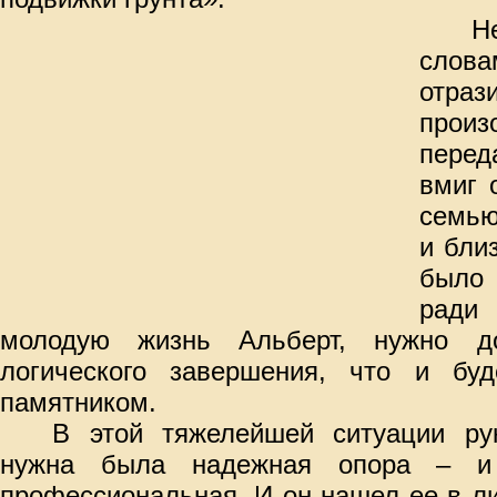
Н
слов
отр
прои
перед
вмиг 
семью
и бли
было 
ради 
молодую жизнь Альберт, нужно д
логического завершения, что и бу
памятником.
В этой тяжелейшей ситуации ру
нужна была надежная опора – и 
профессиональная. И он нашел ее в ли