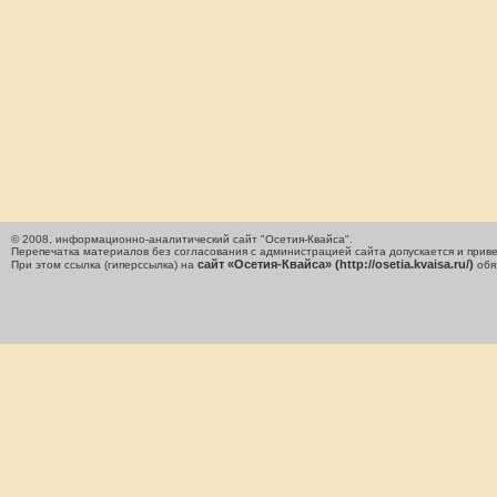
© 2008, информационно-аналитический сайт "Осетия-Квайса".
Перепечатка материалов без согласования с администрацией сайта допускается и приве
сайт «Осетия-Квайса» (http://osetia.kvaisa.ru/)
При этом ссылка (гиперссылка) на
обя